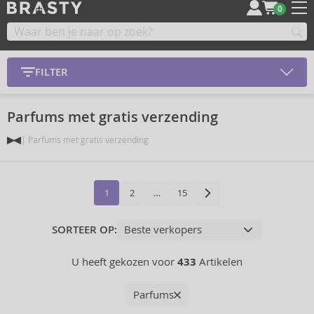
0
FILTER
Parfums met gratis verzending
Parfums met gratis verzending
1
2
…
15
SORTEER OP:
U heeft gekozen voor
433
Artikelen
Parfums