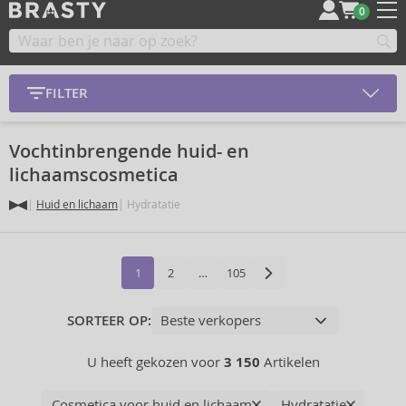
0
FILTER
Vochtinbrengende huid- en
lichaamscosmetica
Huid en lichaam
Hydratatie
1
2
…
105
SORTEER OP:
U heeft gekozen voor
3 150
Artikelen
Cosmetica voor huid en lichaam
Hydratatie