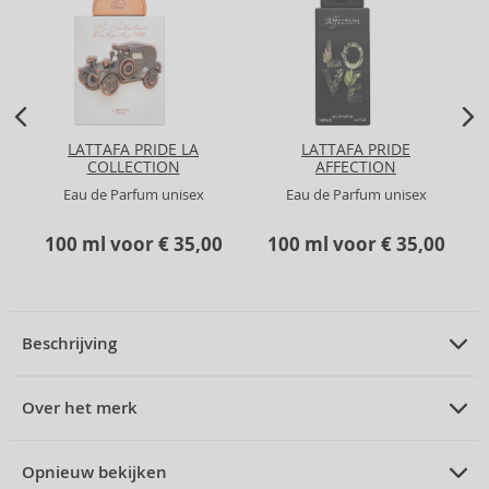
LATTAFA PRIDE LA
LATTAFA PRIDE
COLLECTION
AFFECTION
D'ANTIQUITES 1886
Eau de Parfum unisex
Eau de Parfum unisex
100 ml voor € 35,00
100 ml voor € 35,00
Beschrijving
PRODUCTBESCHRIJVING
Eau de Parfum voor mannen 55 ml
Over het merk
OVER HET MERK
Lattafa
Opnieuw bekijken
Lattafa Atlas eau de parfum voor mannen 55 ml