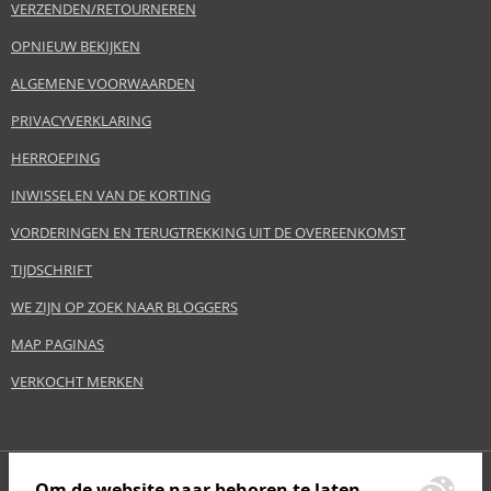
Lattafa Perfumes Industries LLC,
VERZENDEN/RETOURNEREN
PLT. RADU GHEORGHE 5, 32402 BUCURESTI, Romania
OPNIEUW BEKIJKEN
info@lattafa.com
ALGEMENE VOORWAARDEN
EAN:
6290360593722
PRIVACYVERKLARING
Verklarende woordenlijst
HERROEPING
INWISSELEN VAN DE KORTING
VORDERINGEN EN TERUGTREKKING UIT DE OVEREENKOMST
TIJDSCHRIFT
WE ZIJN OP ZOEK NAAR BLOGGERS
MAP PAGINAS
VERKOCHT MERKEN
Om de website naar behoren te laten