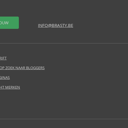
OUW
INFO@BRASTY.BE
RIFT
 OP ZOEK NAAR BLOGGERS
GINAS
HT MERKEN