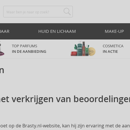
HAAR
HUID EN LICHAAM
MAKE-UP
TOP PARFUMS
COSMETICA
IN DE AANBIEDING
IN ACTIE
n
t verkrijgen van beoordelinge
et op de Brasty.nl-website, kan hij zijn ervaring met de aa