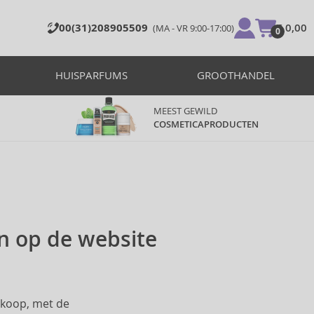
00(31)208905509
€ 0,00
(MA - VR 9:00-17:00)
0
HUISPARFUMS
GROOTHANDEL
MEEST GEWILD
COSMETICAPRODUCTEN
n op de website
nkoop, met de