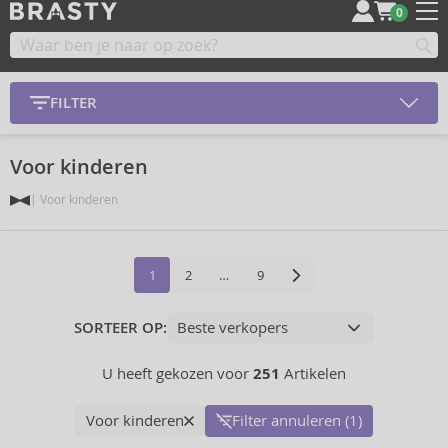
0
FILTER
Voor kinderen
Voor kinderen
1
2
…
9
SORTEER OP:
U heeft gekozen voor
251
Artikelen
Voor kinderen
Filter annuleren (1)