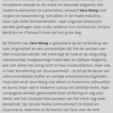
innovatieve aanpak en de moed om klassieke elegantie met
moderne elementen te combineren, verwierf
Vera Wang
snel
respect en bewondering, niet alleen in de mode-industrie,
maar ook onder beroemdheden. Haar originele ontwerpen
werden gedragen door onder anderen Kim Kardashian, Victoria
Beckham en Chelsea Clinton op hun grote dag.
De filosofie van
Vera Wang
is gebaseerd op de verbinding van
luxe, originaliteit en een persoonlijke stijl die de uniciteit van
elke vrouw benadrukt. Het merk legt de nadruk op zorgvuldig
vakmanschap, hoogwaardige materialen en tijdloze elegantie,
wat niet alleen tot uiting komt in haar modecollecties, maar ook
in haar benadering van duurzaamheid – ze let op de keuze van
milieuvriendelijke stoffen en eerlijke arbeidsomstandigheden.
Inspiratie vindt Vera Wang niet alleen in historische silhouetten
en kunst, maar ook in moderne cultuur en stedelijk leven. Haar
campagnes worden gekenmerkt door verfijning en oog voor
detail, wat het uitzonderlijke karakter van het merk nog meer
benadrukt. Op sociale media communiceert ze stijlvol en
inspirerend, waarmee ze de harten van fans over de hele