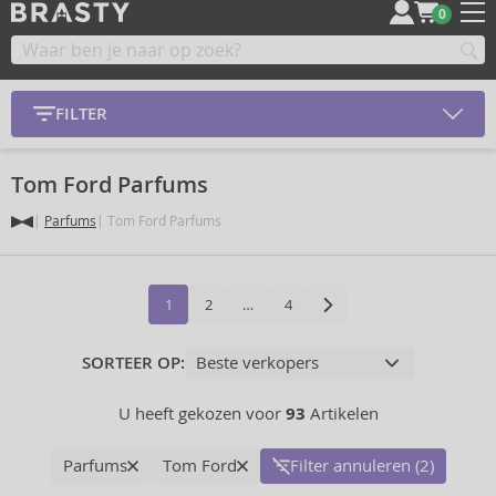
0
FILTER
Tom Ford Parfums
Parfums
Tom Ford Parfums
1
2
…
4
SORTEER OP:
U heeft gekozen voor
93
Artikelen
Parfums
Tom Ford
Filter annuleren (2)