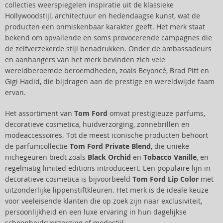
collecties weerspiegelen inspiratie uit de klassieke
Hollywoodstijl, architectuur en hedendaagse kunst, wat de
producten een onmiskenbaar karakter geeft. Het merk staat
bekend om opvallende en soms provocerende campagnes die
de zelfverzekerde stijl benadrukken. Onder de ambassadeurs
en aanhangers van het merk bevinden zich vele
wereldberoemde beroemdheden, zoals Beyoncé, Brad Pitt en
Gigi Hadid, die bijdragen aan de prestige en wereldwijde faam
ervan.
Het assortiment van
Tom Ford
omvat prestigieuze parfums,
decoratieve cosmetica, huidverzorging, zonnebrillen en
modeaccessoires. Tot de meest iconische producten behoort
de parfumcollectie
Tom Ford Private Blend
, die unieke
nichegeuren biedt zoals
Black Orchid
en
Tobacco Vanille
, en
regelmatig limited editions introduceert. Een populaire lijn in
decoratieve cosmetica is bijvoorbeeld
Tom Ford Lip Color
met
uitzonderlijke lippenstiftkleuren. Het merk is de ideale keuze
voor veeleisende klanten die op zoek zijn naar exclusiviteit,
persoonlijkheid en een luxe ervaring in hun dagelijkse