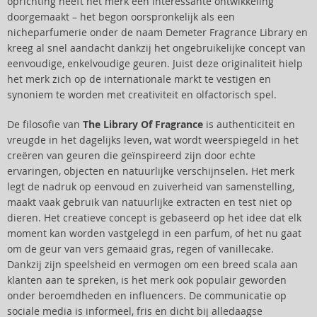
oprichting heeft het merk een interessante ontwikkeling
doorgemaakt – het begon oorspronkelijk als een
nicheparfumerie onder de naam Demeter Fragrance Library en
kreeg al snel aandacht dankzij het ongebruikelijke concept van
eenvoudige, enkelvoudige geuren. Juist deze originaliteit hielp
het merk zich op de internationale markt te vestigen en
synoniem te worden met creativiteit en olfactorisch spel.
De filosofie van
The Library Of Fragrance
is authenticiteit en
vreugde in het dagelijks leven, wat wordt weerspiegeld in het
creëren van geuren die geïnspireerd zijn door echte
ervaringen, objecten en natuurlijke verschijnselen. Het merk
legt de nadruk op eenvoud en zuiverheid van samenstelling,
maakt vaak gebruik van natuurlijke extracten en test niet op
dieren. Het creatieve concept is gebaseerd op het idee dat elk
moment kan worden vastgelegd in een parfum, of het nu gaat
om de geur van vers gemaaid gras, regen of vanillecake.
Dankzij zijn speelsheid en vermogen om een breed scala aan
klanten aan te spreken, is het merk ook populair geworden
onder beroemdheden en influencers. De communicatie op
sociale media is informeel, fris en dicht bij alledaagse