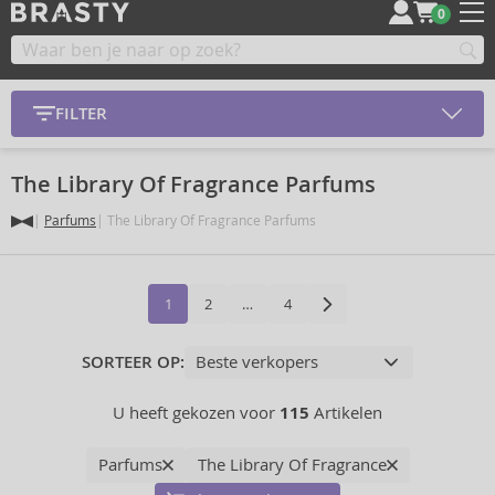
0
FILTER
The Library Of Fragrance Parfums
Parfums
The Library Of Fragrance Parfums
1
2
…
4
SORTEER OP:
U heeft gekozen voor
115
Artikelen
Parfums
The Library Of Fragrance