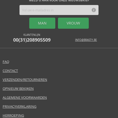
MELD U AAN VOOR ONZE NIEUWSBRIEF
MAN
VROUW
KLANTENLIJN
00(31)208905509
INFO@BRASTY.BE
FAQ
CONTACT
VERZENDEN/RETOURNEREN
OPNIEUW BEKIJKEN
ALGEMENE VOORWAARDEN
PRIVACYVERKLARING
HERROEPING