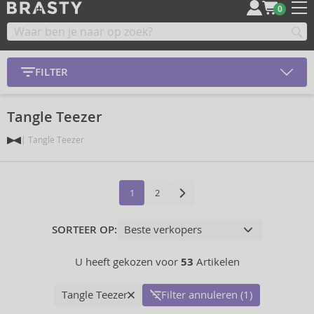
0
FILTER
Tangle Teezer
Tangle Teezer
1
2
SORTEER OP:
U heeft gekozen voor
53
Artikelen
Tangle Teezer
Filter annuleren (1)