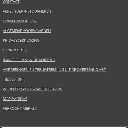
CONTACT
VERZENDEN/RETOURNEREN
OPNIEUW BEKIJKEN
ALGEMENE VOORWAARDEN
PRIVACYVERKLARING
HERROEPING
INWISSELEN VAN DE KORTING
VORDERINGEN EN TERUGTREKKING UIT DE OVEREENKOMST
TIJDSCHRIFT
WE ZIJN OP ZOEK NAAR BLOGGERS
MAP PAGINAS
VERKOCHT MERKEN