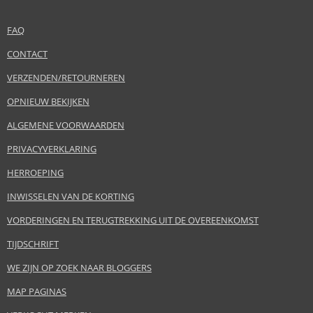
FAQ
CONTACT
VERZENDEN/RETOURNEREN
OPNIEUW BEKIJKEN
ALGEMENE VOORWAARDEN
PRIVACYVERKLARING
HERROEPING
INWISSELEN VAN DE KORTING
VORDERINGEN EN TERUGTREKKING UIT DE OVEREENKOMST
TIJDSCHRIFT
WE ZIJN OP ZOEK NAAR BLOGGERS
MAP PAGINAS