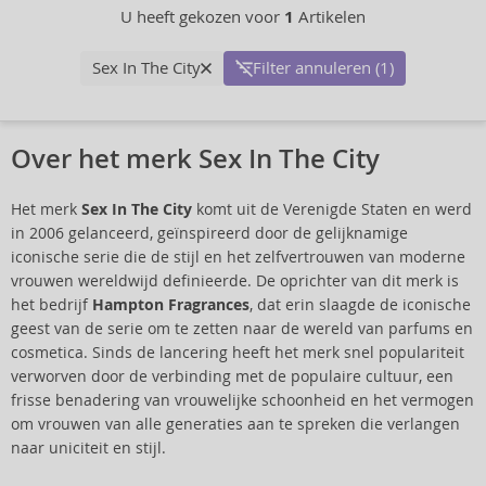
U heeft gekozen voor
1
Artikelen
Sex In The City
Filter annuleren (1)
Over het merk Sex In The City
Het merk
Sex In The City
komt uit de Verenigde Staten en werd
in 2006 gelanceerd, geïnspireerd door de gelijknamige
iconische serie die de stijl en het zelfvertrouwen van moderne
vrouwen wereldwijd definieerde. De oprichter van dit merk is
het bedrijf
Hampton Fragrances
, dat erin slaagde de iconische
geest van de serie om te zetten naar de wereld van parfums en
cosmetica. Sinds de lancering heeft het merk snel populariteit
verworven door de verbinding met de populaire cultuur, een
frisse benadering van vrouwelijke schoonheid en het vermogen
om vrouwen van alle generaties aan te spreken die verlangen
naar uniciteit en stijl.