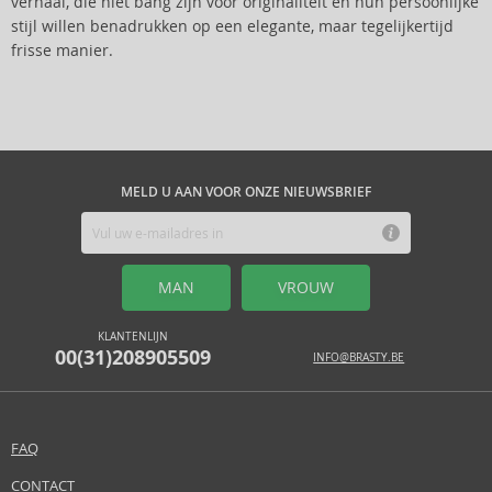
verhaal, die niet bang zijn voor originaliteit en hun persoonlijke
stijl willen benadrukken op een elegante, maar tegelijkertijd
frisse manier.
MELD U AAN VOOR ONZE NIEUWSBRIEF
MAN
VROUW
KLANTENLIJN
00(31)208905509
INFO@BRASTY.BE
FAQ
CONTACT