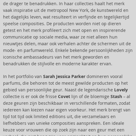
de drager te benadrukken. In haar collecties haalt het merk
vaak inspiratie uit de metropool New York, de kunstwereld en
het dagelijks leven, wat resulteert in verfijnde en tegelijkertijd
speelse composities. De producten worden niet op dieren
getest en het merk profileert zich met open en inspirerende
communicatie op sociale media, waar ze niet alleen hun
nieuwtjes delen, maar ook verhalen achter de schermen uit de
mode- en parfumwereld. Enkele bekende persoonlijkheden zijn
iconische ambassadeurs van het merk geworden en
benadrukken de stijlvolle en moderne karakter ervan.
In het portfolio van
Sarah Jessica Parker
domineren vooral
parfums, die behoren tot de meest gewilde producten op het
gebied van persoonlijke geur. Naast de legendarische
Lovely
collectie is er ook de frisse
Covet
lijn of de bloemige
Stash
– al
deze geuren zijn beschikbaar in verschillende formaten, zodat
iedereen kan kiezen naar eigen voorkeur. Het merk brengt van
tijd tot tijd ook limited editions uit, die verzamelaars en
liefhebbers van unieke composities aanspreken. Een ideale
keuze voor vrouwen die op zoek zijn naar een geur met een