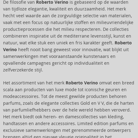
De filosofie van
Roberto Verino
is gebaseerd op de waarden
van tijdloze elegantie, kwaliteit en duurzaamheid. Het merk
hecht veel waarde aan de zorgvuldige selectie van materialen,
vaak met een focus op natuurlijke stoffen en milieuvriendelijke
productieprocessen die het milieu respecteren. De collecties
combineren inspiratie uit de mediterrane levensstijl, kunst en
natuur, wat elke stuk een uniek en fris karakter geeft.
Roberto
Verino
heeft nooit bang geweest voor innovatie, wat blijkt uit
samenwerkingen met vooraanstaande kunstenaars en
opvallende campagnes gericht op individualiteit en
zelfverzekerde stijl.
Het assortiment van het merk
Roberto Verino
omvat een breed
scala aan producten van luxe mode tot iconische geuren en
modeaccessoires. Tot de meest gewilde producten behoren
parfums, zoals de elegante collecties Gold en V V, die de harten
van parfumliefhebbers over de hele wereld hebben veroverd.
Het merk biedt ook heren- en damescollecties van kleding,
handtassen en andere accessoires. Limited edition parfums en
exclusieve samenwerkingen met gerenommeerde ontwerpers
brengen altijd een nieuwe vleugje originaliteit in het