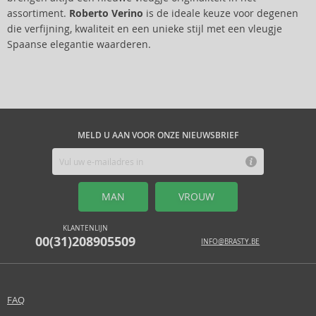
assortiment.
Roberto Verino
is de ideale keuze voor degenen
die verfijning, kwaliteit en een unieke stijl met een vleugje
Spaanse elegantie waarderen.
MELD U AAN VOOR ONZE NIEUWSBRIEF
MAN
VROUW
KLANTENLIJN
00(31)208905509
INFO@BRASTY.BE
FAQ