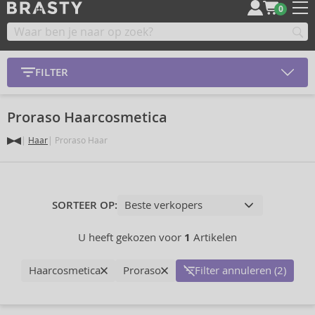
0
FILTER
Proraso Haarcosmetica
Haar
Proraso Haar
SORTEER OP:
U heeft gekozen voor
1
Artikelen
Haarcosmetica
Proraso
Filter annuleren (2)