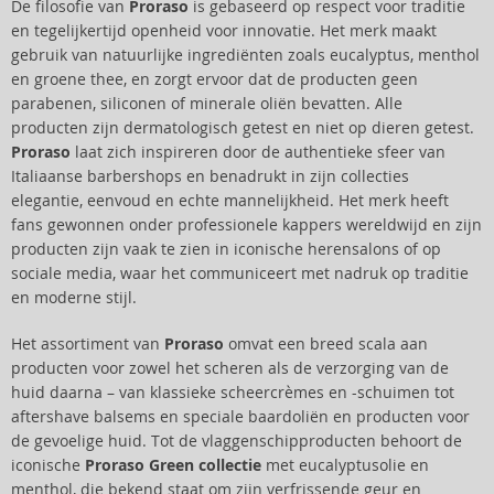
De filosofie van
Proraso
is gebaseerd op respect voor traditie
en tegelijkertijd openheid voor innovatie. Het merk maakt
gebruik van natuurlijke ingrediënten zoals eucalyptus, menthol
en groene thee, en zorgt ervoor dat de producten geen
parabenen, siliconen of minerale oliën bevatten. Alle
producten zijn dermatologisch getest en niet op dieren getest.
Proraso
laat zich inspireren door de authentieke sfeer van
Italiaanse barbershops en benadrukt in zijn collecties
elegantie, eenvoud en echte mannelijkheid. Het merk heeft
fans gewonnen onder professionele kappers wereldwijd en zijn
producten zijn vaak te zien in iconische herensalons of op
sociale media, waar het communiceert met nadruk op traditie
en moderne stijl.
Het assortiment van
Proraso
omvat een breed scala aan
producten voor zowel het scheren als de verzorging van de
huid daarna – van klassieke scheercrèmes en -schuimen tot
aftershave balsems en speciale baardoliën en producten voor
de gevoelige huid. Tot de vlaggenschipproducten behoort de
iconische
Proraso Green collectie
met eucalyptusolie en
menthol, die bekend staat om zijn verfrissende geur en