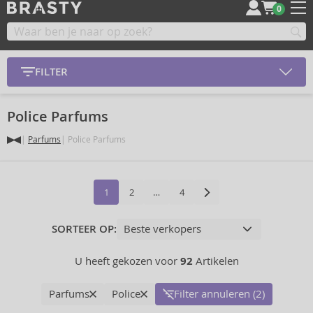
0
FILTER
Police Parfums
Parfums
Police Parfums
1
2
…
4
SORTEER OP:
U heeft gekozen voor
92
Artikelen
Parfums
Police
Filter annuleren (2)