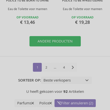
POLICE TO BE BORN TO SHINE
POLICE TO BE #FREETODARE
Eau de Toilette voor mannen
Eau de Toilette voor mannen
OP VOORRAAD
OP VOORRAAD
€ 13,46
€ 19,28
ANDERE PRODUCTEN
1
2
…
4
SORTEER OP:
U heeft gekozen voor
92
Artikelen
Parfums
Police
Filter annuleren (2)