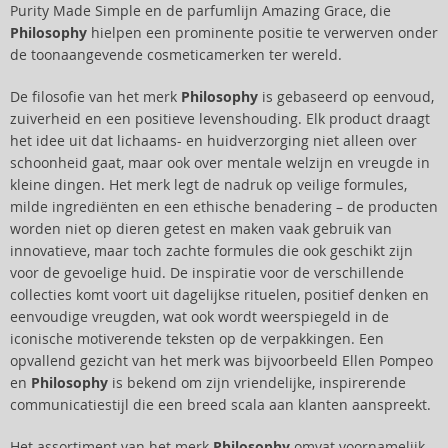
Purity Made Simple en de parfumlijn Amazing Grace, die
Philosophy
hielpen een prominente positie te verwerven onder
de toonaangevende cosmeticamerken ter wereld.
De filosofie van het merk
Philosophy
is gebaseerd op eenvoud,
zuiverheid en een positieve levenshouding. Elk product draagt
het idee uit dat lichaams- en huidverzorging niet alleen over
schoonheid gaat, maar ook over mentale welzijn en vreugde in
kleine dingen. Het merk legt de nadruk op veilige formules,
milde ingrediënten en een ethische benadering – de producten
worden niet op dieren getest en maken vaak gebruik van
innovatieve, maar toch zachte formules die ook geschikt zijn
voor de gevoelige huid. De inspiratie voor de verschillende
collecties komt voort uit dagelijkse rituelen, positief denken en
eenvoudige vreugden, wat ook wordt weerspiegeld in de
iconische motiverende teksten op de verpakkingen. Een
opvallend gezicht van het merk was bijvoorbeeld Ellen Pompeo
en
Philosophy
is bekend om zijn vriendelijke, inspirerende
communicatiestijl die een breed scala aan klanten aanspreekt.
Het assortiment van het merk
Philosophy
omvat voornamelijk