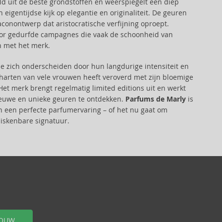
eld uit de beste grondstoffen en weerspiegelt een diep
 eigentijdse kijk op elegantie en originaliteit. De geuren
conontwerp dat aristocratische verfijning oproept.
door gedurfde campagnes die vaak de schoonheid van
n met het merk.
e zich onderscheiden door hun langdurige intensiteit en
 harten van vele vrouwen heeft veroverd met zijn bloemige
Het merk brengt regelmatig limited editions uit en werkt
euwe en unieke geuren te ontdekken.
Parfums de Marly
is
 en een perfecte parfumervaring – of het nu gaat om
iskenbare signatuur.
OUW