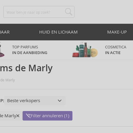
HAAR
HUID EN LICHAAM
MAKE-UP
TOP PARFUMS
COSMETICA
IN DE AANBIEDING
IN ACTIE
ums de Marly
de Marly
P:
de Marly
Filter annuleren (1)