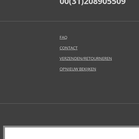
00(31)208905509
Antonio Puig (8)
Anua (29)
Apivita (64)
Apothecary87 (5)
Aquolina (30)
FAQ
Arabiyat Prestige (68)
CONTACT
Aramis (14)
VERZENDEN/RETOURNEREN
Ard Al Zaafaran (21)
Ardell (52)
OPNIEUW BEKIJKEN
Ariana Grande (18)
Aristocrazy (4)
Armaf (287)
Armand Basi (19)
Armani (Giorgio Armani) (21)
Artdeco (159)
Artègo (67)
Asdaaf (30)
ASP (2)