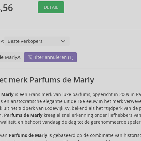
,56
DETAIL
P:
de Marly
Filter annuleren (1)
et merk Parfums de Marly
 Marly
is een Frans merk van luxe parfums, opgericht in 2009 in Pari
s en aristocratische elegantie uit de 18e eeuw in het merk verweven
k uit het tijdperk van Lodewijk XV, bekend als het "tijdperk van 
n.
Parfums de Marly
kreeg al snel erkenning onder liefhebbers va
waliteit, en behoort vandaag de dag tot de gerenommeerde speler
e van
Parfums de Marly
is gebaseerd op de combinatie van historis