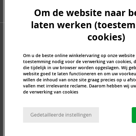
Atkinsons (32)
Om de website naar b
Atopalm (7)
Aveda (61)
laten werken (toeste
Avène (32)
cookies)
Avril Lavigne (9)
Axe (4)
Axis-Y (13)
Om u de beste online winkelervaring op onze website
Azha (37)
toestemming nodig voor de verwerking van cookies, d
Babor (20)
die tijdelijk in uw browser worden opgeslagen. Wij g
website goed te laten functioneren en om uw voorkeu
Baby Boom (4)
willen de inhoud van onze site graag precies op u afs
Baldessarini (35)
vallen met irrelevante reclame. Daarom hebben wij 
Baldinini (1)
de verwerking van cookies
Balenciaga (3)
Balmain (79)
Banana Republic (47)
Gedetailleerde instellingen
Banbu (1)
Barulab (6)
Bath & Body Works (61)