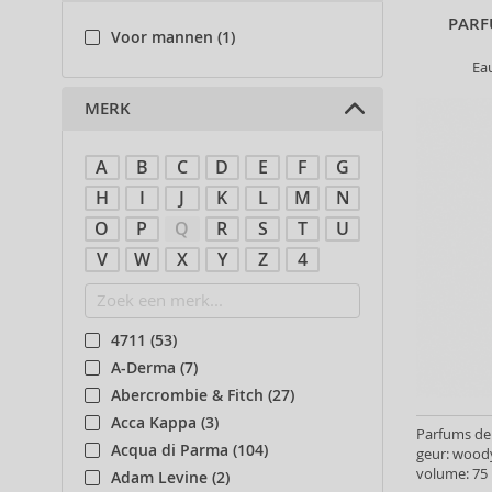
PARF
Voor mannen (1)
Ea
MERK
A
B
C
D
E
F
G
H
I
J
K
L
M
N
O
P
Q
R
S
T
U
V
W
X
Y
Z
4
4711 (53)
A-Derma (7)
Abercrombie & Fitch (27)
Acca Kappa (3)
Parfums de
Acqua di Parma (104)
geur: wood
volume: 75 
Adam Levine (2)