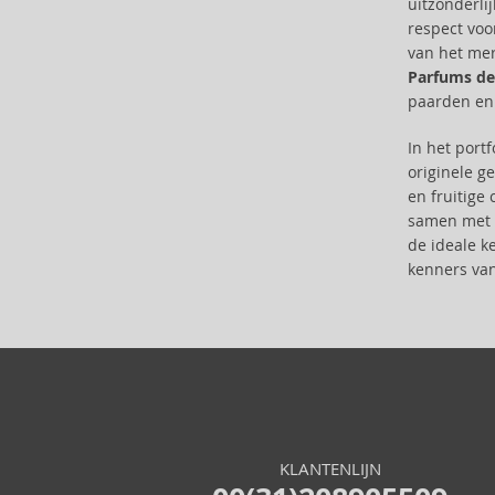
uitzonderli
Alterna (148)
respect voor
Alyssa Ashley (50)
van het mer
American Crew (80)
Parfums de
Amethyste Professional (1)
paarden en 
Amika (9)
In het port
Amouage (75)
originele g
Amouroud (1)
en fruitige
Anastasia Beverly Hills (35)
samen met 
Andy Warhol (2)
de ideale k
Anfar (61)
kenners van
Anfas (1)
Angel Schlesser (35)
Animale (4)
Anna Sui (22)
Annayake (14)
Anne Möller (20)
Annick Goutal (49)
KLANTENLIJN
Antonio Banderas (69)