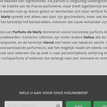
jke kwaliteit van ingrediënten. Elk parfum is zorgvuldig samengest
 de traditie van de Franse parfumerie, maar biedt tegelijkertijd een
k worden niet op dieren getest en kenmerken zich door verfijnd fla
 Marly
spreekt niet alleen aan door zijn geschiedenis, maar ook 
het koninklijk hof benadrukken, motieven die nauw verbonden zij
folio van
Parfums de Marly
domineren vooral exclusieve parfums di
eurakkoorden. Iconische collecties zijn onder andere
Delina
, die de
 compositie, en de herenlijn
Herod
met tonen van tabak en vanille. 
vooraanstaande parfumeurs, wat het mogelijk maakt om steeds ni
euze voor iedereen die op zoek is naar persoonlijkheid, verfijning
 nicheparfums of iedereen die verlangt naar een sensuele en onm
MELD U AAN VOOR ONZE NIEUWSBRIEF
MAN
VR