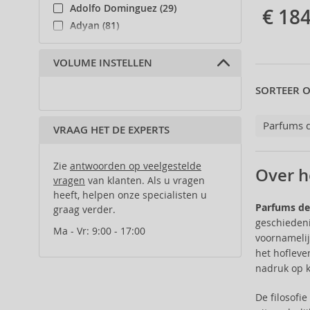
Adolfo Dominguez (29)
€ 184
Adyan (81)
Affinage (1)
Afnan (91)
VOLUME INSTELLEN
Agent Provocateur (13)
SORTEER O
Ahava (49)
Aigner (42)
Parfums 
VRAAG HET DE EXPERTS
Ajmal (88)
Al Haramain (182)
Al Wataniah (82)
Zie
antwoorden op veelgestelde
Over h
vragen
van klanten. Als u vragen
Alberta Ferretti (1)
heeft, helpen onze specialisten u
Alcina (156)
Parfums de
graag verder.
Alexander McQueen (2)
geschiedeni
Ma - Vr: 9:00 - 17:00
Alexandre.J (31)
voornamelij
Alfaparf Milano (175)
het hofleve
Alfred Sung (7)
nadruk op k
Alpecin (3)
De filosofi
Alter Ego (35)