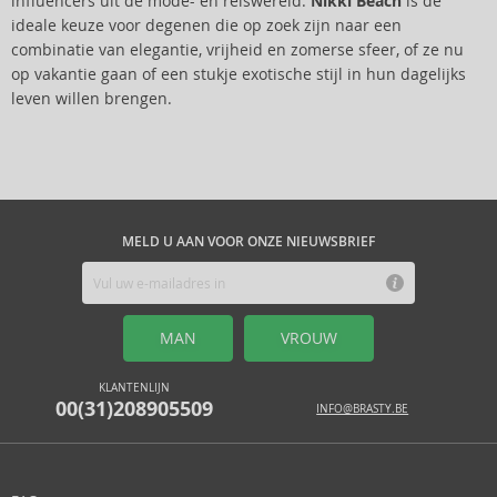
influencers uit de mode- en reiswereld.
Nikki Beach
is de
ideale keuze voor degenen die op zoek zijn naar een
combinatie van elegantie, vrijheid en zomerse sfeer, of ze nu
op vakantie gaan of een stukje exotische stijl in hun dagelijks
leven willen brengen.
MELD U AAN VOOR ONZE NIEUWSBRIEF
MAN
VROUW
KLANTENLIJN
00(31)208905509
INFO@BRASTY.BE