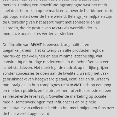
merken. Dankzij een crowdfundingcampagne wist het merk
snel door te breken op de markt en veroverde het binnen korte
tijd populariteit over de hele wereld. Belangrijke mijlpalen zijn
de uitbreiding van het assortiment met zonnebrillen en
sieraden, die de positie van
MVMT
als wereldleider in
modieuze accessoires verder versterkten.
De filosofie van
MVMT
is eenvoud, originaliteit en
toegankelijkheid – het ontwerp van alle producten legt de
nadruk op strakke lijnen en een minimalistische stijl, wat
aansluit bij de huidige modetrends en de behoeften van een
actief stadsleven. Het merk legt de nadruk op eerlijke prijzen
zonder concessies te doen aan de kwaliteit, waarbij het vaak
gebruikmaakt van hoogwaardig staal, echt leer en duurzaam
mineraalglas. In hun campagnes richt
MVMT
zich op een jong
en modern publiek, en inspireert hen tot zelfexpressie en een
zelfverzekerde levensstijl. Opvallende marketing op sociale
media, samenwerkingen met influencers en originele
presentatie van collecties hebben het merk miljoenen fans over
de hele wereld opgeleverd.