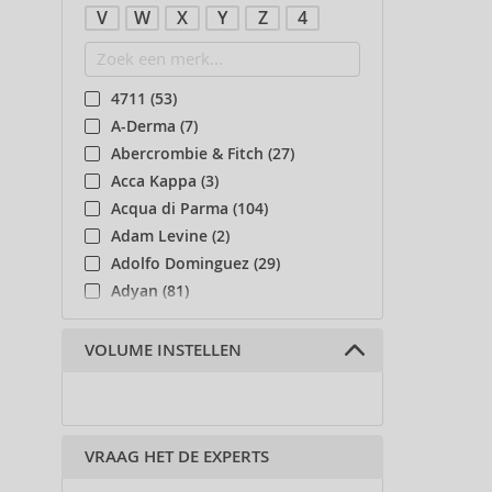
V
W
X
Y
Z
4
4711 (53)
A-Derma (7)
Abercrombie & Fitch (27)
Acca Kappa (3)
Acqua di Parma (104)
Adam Levine (2)
Adolfo Dominguez (29)
Adyan (81)
Affinage (1)
Afnan (91)
VOLUME INSTELLEN
Agent Provocateur (13)
Ahava (49)
Aigner (41)
VRAAG HET DE EXPERTS
Ajmal (86)
Al Haramain (182)