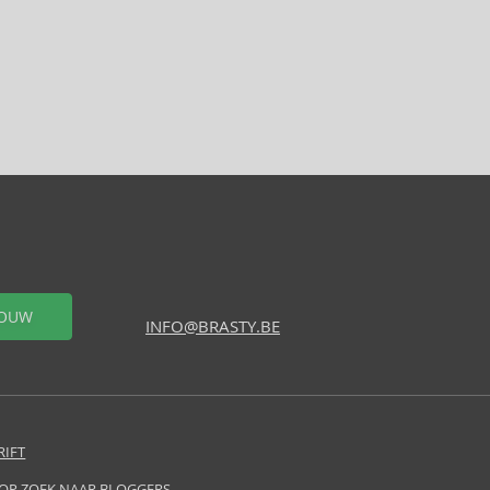
OUW
INFO@BRASTY.BE
RIFT
 OP ZOEK NAAR BLOGGERS