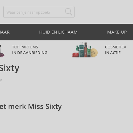
HAAR
HUID EN LICHAAM
MAKE-UP
TOP PARFUMS
COSMETICA
IN DE AANBIEDING
IN ACTIE
Sixty
ty
et merk Miss Sixty