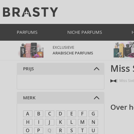
PARFUMS
NICHE PARFUMS
EXCLUSIEVE
ARABISCHE PARFUMS
Miss 
PRIJS
Miss Six
MERK
Over h
A
B
C
D
E
F
G
H
I
J
K
L
M
N
O
P
Q
R
S
T
U