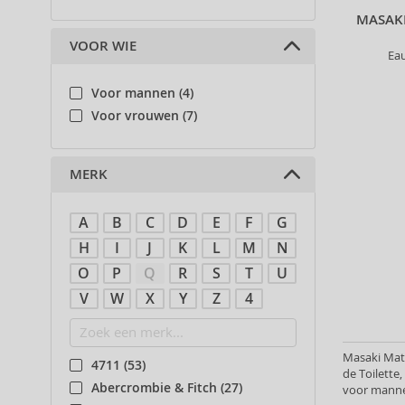
MASAK
VOOR WIE
Ea
Voor mannen (4)
Voor vrouwen (7)
MERK
A
B
C
D
E
F
G
H
I
J
K
L
M
N
O
P
Q
R
S
T
U
V
W
X
Y
Z
4
Masaki Ma
4711 (53)
de Toilette
Abercrombie & Fitch (27)
voor manne