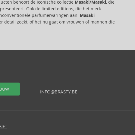
ducten behoort de iconische collectie
Masaki/Masaki
, die
esenteert. Ook de limited editions, die het merk
n onconventionele parfumervaringen aan.
Masaki
oor detail zoekt, of het nu gaat om vrouwen of mannen die
OUW
INFO@BRASTY.BE
RIFT