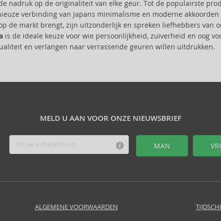
de nadruk op de originaliteit van elke geur. Tot de populairste pro
euze verbinding van Japans minimalisme en moderne akkoorden pr
op de markt brengt, zijn uitzonderlijk en spreken liefhebbers va
a
is de ideale keuze voor wie persoonlijkheid, zuiverheid en oog v
ualiteit en verlangen naar verrassende geuren willen uitdrukken.
MELD U AAN VOOR ONZE NIEUWSBRIEF
MAN
VR
ALGEMENE VOORWAARDEN
TIJDSCH