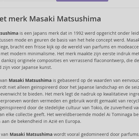
et merk Masaki Matsushima
tsushima
is een Japans merk dat in 1992 werd opgericht onder leid
tussen mode en geuren de basis van het hele concept werd. Masa
lege, bracht een frisse kijk op de wereld van parfums en modeaccess
met modern minimalisme. Het merk maakte zijn eerste indruk met 
ankzij originele composities en verrassend flaconontwerp, die de
zijn voor Japanse kunst.
e van
Masaki Matsushima
is gebaseerd op de waarden van eenvoud
dt niet alleen geïnspireerd door het Japanse landschap en de se
 evenwicht te bieden. Het merk legt de nadruk op kwalitatieve ing
erproeven worden vermeden en gebruik wordt gemaakt van recycle
geïnspireerd door de stedelijke cultuur van Tokio, de zuiverheid 
an elke collectie geeft. Het wereldberoemde model Ai Tominaga b
 aan de bekendheid in Azië en Europa.
 van
Masaki Matsushima
wordt vooral gedomineerd door parfums, 