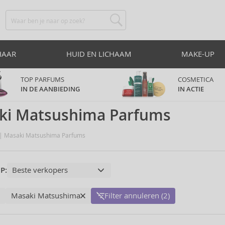
HAAR
HUID EN LICHAAM
MAKE-UP
TOP PARFUMS
COSMETICA
IN DE AANBIEDING
IN ACTIE
ki Matsushima Parfums
Masaki Matsushima Parfums
P:
Masaki Matsushima
Filter annuleren (2)