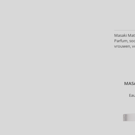
Asdaaf (31)
Atkinsons (31)
Avril Lavigne (9)
Azha (37)
Baldessarini (35)
Masaki Mat
Baldinini (1)
Parfum, soo
vrouwen, v
Balenciaga (3)
Balmain (7)
Banana Republic (47)
Bath & Body Works (61)
Bebe (11)
MAS
Benetton (58)
Bentley (26)
Ea
Betsey Johnson (1)
Betty Boop (3)
Beverly Hills Polo Club (11)
Beyonce (21)
Bijan (3)