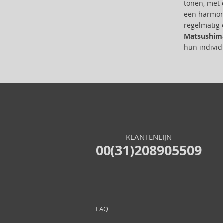
tonen, met 
Cristiano Ronaldo (13)
een harmoni
Cuba (68)
regelmatig 
Custo Barcelona (7)
Matsushim
Dana (1)
hun individ
David Yurman (2)
Davidoff (4)
Denim (3)
Dermacol (16)
Desigual (4)
Diptyque (30)
Disney (25)
KLANTENLIJN
DKNY (91)
00(31)208905509
Dolce & Gabbana (144)
Dsquared2 (36)
Ducati (2)
Dunhill (43)
Eight & Bob (1)
FAQ
Elie Saab (37)