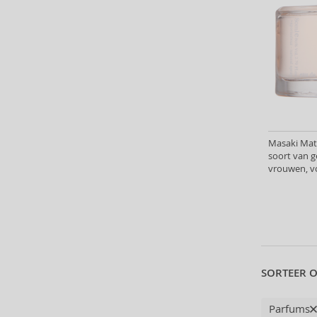
Bill Blass (4)
Billie Eilish (6)
Blumarine (4)
Bob Mackie (2)
Bond No. 9 (84)
Boucheron (37)
Bourjois (1)
Britney Spears (41)
Masaki Mat
Brut (1)
soort van g
Bugatti (4)
vrouwen, v
Byblos (10)
Cadillac (3)
Caesars (1)
Calvin Klein (7)
Camara (33)
SORTEER O
Caramelo (1)
Carner Barcelona (1)
Parfums
Caron (15)