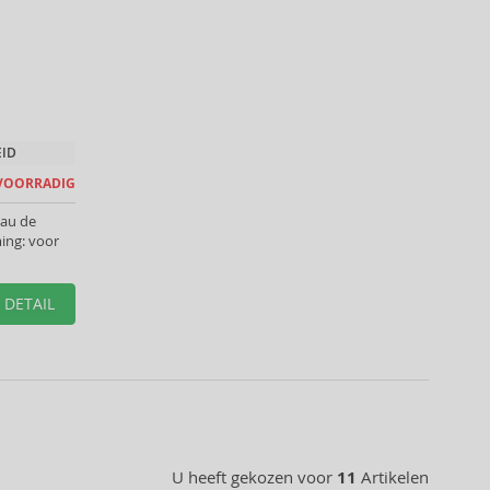
EID
 VOORRADIG
Eau de
ing: voor
DETAIL
U heeft gekozen voor
11
Artikelen