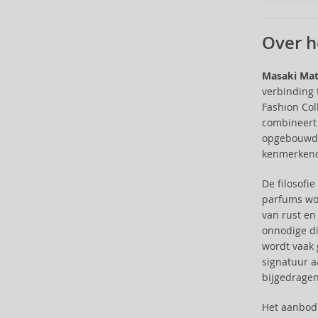
Carrera (9)
Carven (6)
Over h
Caudalie (3)
Celine Dion (11)
Masaki Ma
Cerruti (22)
verbinding 
Chanel (119)
Fashion Col
Charriol (2)
combineert 
Chopard (2)
opgebouwd d
Christian Audigier (11)
kenmerkend 
Christian Lacroix (2)
De filosofi
Christina Aguilera (30)
parfums wor
Clarins (3)
van rust en
Clean (44)
onnodige di
Clinique (13)
wordt vaak 
Coach (31)
signatuur a
Costume National (13)
bijgedragen
Courreges (16)
Het aanbod
Creed (50)