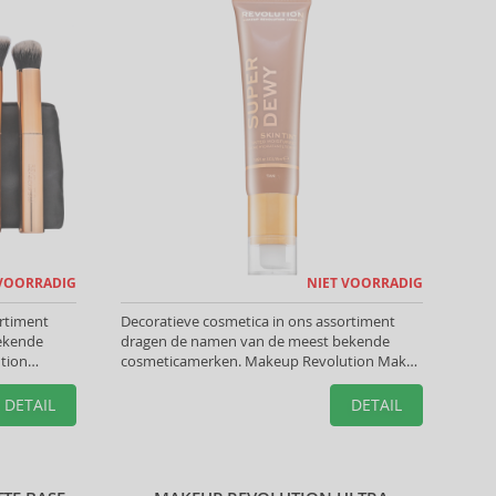
 VOORRADIG
NIET VOORRADIG
ortiment
Decoratieve cosmetica in ons assortiment
ekende
dragen de namen van de meest bekende
tion
cosmeticamerken. Makeup Revolution Make-
cte look te
ups helpen u de perfecte look te creëren.
DETAIL
DETAIL