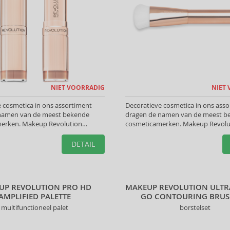
NIET VOORRADIG
NIET
 cosmetica in ons assortiment
Decoratieve cosmetica in ons ass
namen van de meest bekende
dragen de namen van de meest b
erken. Makeup Revolution
cosmeticamerken. Makeup Revolu
elpen u de perfecte look te creëren.
Accessoires helpen u de perfecte l
creëren.
DETAIL
UP REVOLUTION PRO HD
MAKEUP REVOLUTION ULTR
AMPLIFIED PALETTE
GO CONTOURING BRUS
multifunctioneel palet
borstelset