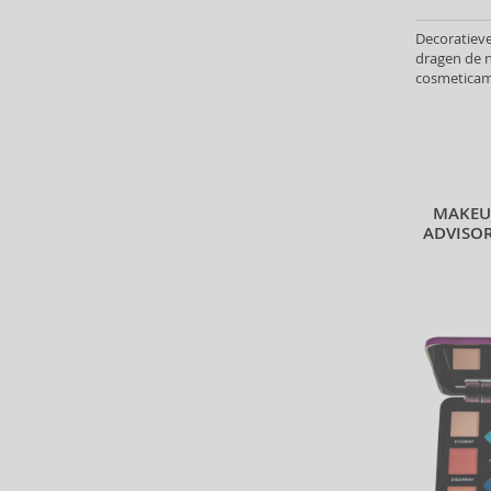
Alterna (148)
Decoratieve
Alyssa Ashley (49)
dragen de 
American Crew (80)
cosmeticam
Amethyste Professional (1)
Poeders hel
Amika (9)
Amouage (75)
Amouroud (1)
Anastasia Beverly Hills (35)
MAKEU
ADVISO
Andy Warhol (2)
Anfar (61)
Anfas (1)
Angel Schlesser (36)
Animale (4)
Anna Sui (22)
Annayake (14)
Anne Möller (20)
Annick Goutal (49)
Antonio Banderas (70)