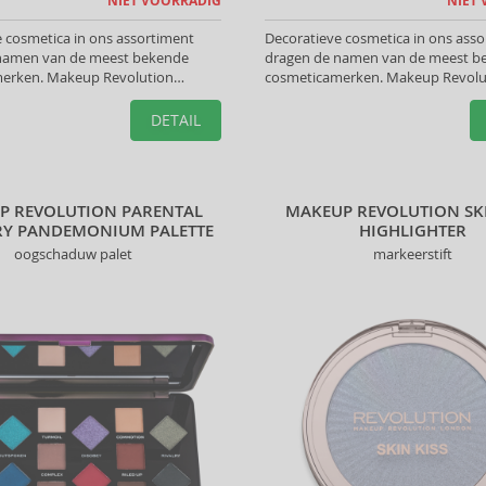
NIET VOORRADIG
NIET
 cosmetica in ons assortiment
Decoratieve cosmetica in ons ass
namen van de meest bekende
dragen de namen van de meest b
erken. Makeup Revolution
cosmeticamerken. Makeup Revolut
pen u de perfecte look te creëren.
voor cosmetica helpen u de perfec
creëren.
DETAIL
P REVOLUTION PARENTAL
MAKEUP REVOLUTION SKI
RY PANDEMONIUM PALETTE
HIGHLIGHTER
oogschaduw palet
markeerstift