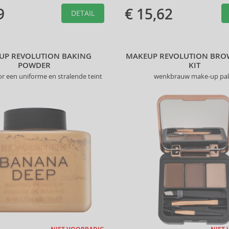
helpen u de perfecte look te
up kwasten helpen u de perfecte l
9
€ 15,62
creëren.
DETAIL
UP REVOLUTION BAKING
MAKEUP REVOLUTION BRO
POWDER
KIT
r een uniforme en stralende teint
wenkbrauw make-up pal