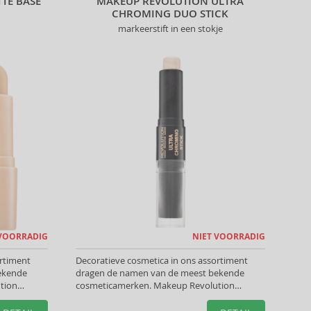
TE BASE
MAKEUP REVOLUTION ULTRA
CHROMING DUO STICK
markeerstift in een stokje
 VOORRADIG
NIET VOORRADIG
ortiment
Decoratieve cosmetica in ons assortiment
ekende
dragen de namen van de meest bekende
tion
cosmeticamerken. Makeup Revolution
ok te
Markeerstiften helpen u de perfecte look te
creëren.