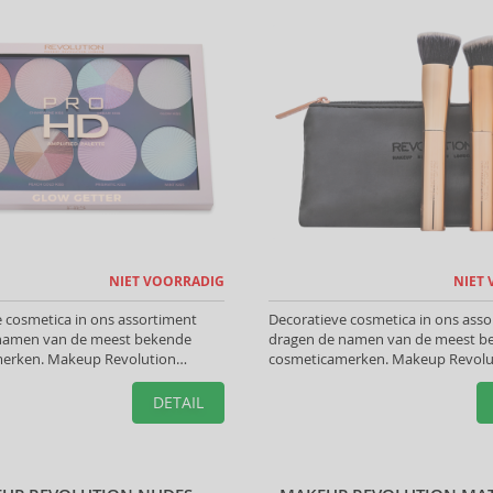
NIET VOORRADIG
NIET
 cosmetica in ons assortiment
Decoratieve cosmetica in ons ass
namen van de meest bekende
dragen de namen van de meest b
erken. Makeup Revolution
cosmeticamerken. Makeup Revolu
ten helpen u de perfecte look te
Gezichtsborstels helpen u de perfe
creëren.
DETAIL