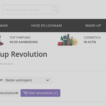
HAAR
HUID EN LICHAAM
MAKE-UP
TOP PARFUMS
COSMETICA
IN DE AANBIEDING
IN ACTIE
up Revolution
evolution
P:
evolution
Filter annuleren (1)