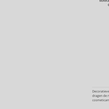
MAKE
Biorepair (22)
BioSilk (35)
Biotherm (90)
Biretix (1)
BlanX (14)
Blumarine (4)
Bob Mackie (2)
Bobbi Brown (29)
Body Tones (3)
BodyBoom (9)
Bond No. 9 (82)
Borotalco (11)
Boucheron (37)
Bourjois (100)
Britney Spears (41)
Decoratieve
dragen de 
Brut (1)
cosmeticam
Bugatti (4)
Lipglosses 
Bumble And Bumble (87)
creëren.