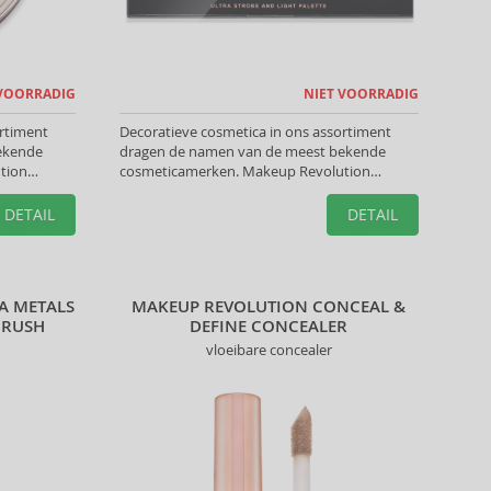
 VOORRADIG
NIET VOORRADIG
ortiment
Decoratieve cosmetica in ons assortiment
ekende
dragen de namen van de meest bekende
tion
cosmeticamerken. Makeup Revolution
e look te
Markeerstiften helpen u de perfecte look te
creëren.
DETAIL
DETAIL
A METALS
MAKEUP REVOLUTION CONCEAL &
BRUSH
DEFINE CONCEALER
vloeibare concealer