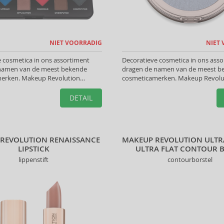
NIET VOORRADIG
NIET
 cosmetica in ons assortiment
Decoratieve cosmetica in ons ass
namen van de meest bekende
dragen de namen van de meest b
erken. Makeup Revolution
cosmeticamerken. Makeup Revolu
lpen u de perfecte look te creëren.
Markeerstiften helpen u de perfect
creëren.
DETAIL
REVOLUTION RENAISSANCE
MAKEUP REVOLUTION ULTR
LIPSTICK
ULTRA FLAT CONTOUR 
lippenstift
contourborstel