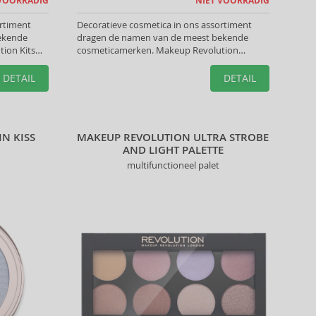
 VOORRADIG
NIET VOORRADIG
ortiment
Decoratieve cosmetica in ons assortiment
ekende
dragen de namen van de meest bekende
ion Kits
cosmeticamerken. Makeup Revolution
te look te
Paletten helpen u de perfecte look te creëren.
DETAIL
DETAIL
N KISS
MAKEUP REVOLUTION ULTRA STROBE
AND LIGHT PALETTE
multifunctioneel palet