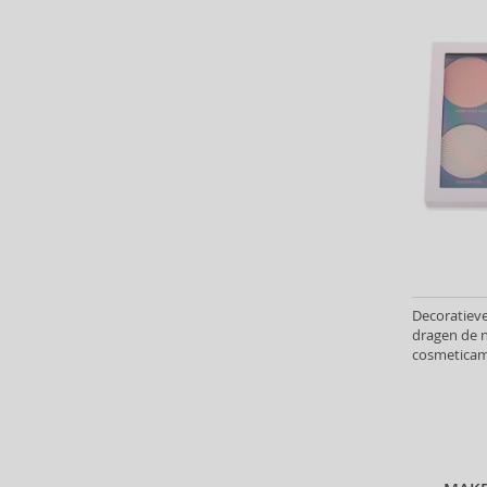
Batiste (32)
Beauty of Joseon (24)
Bebe (11)
Benefit (45)
Benetton (58)
Bentley (25)
Berani (14)
Beter (7)
Betsey Johnson (1)
Betty Boop (3)
Beverly Hills Polo Club (11)
Decoratieve
Beyonce (21)
dragen de 
Bijan (3)
cosmeticam
Markeerstif
Bill Blass (4)
creëren.
Billie Eilish (6)
Bio-Oil (2)
Biodance (7)
Bioderma (158)