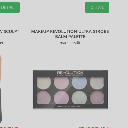
ook te
Lipliners helpen u de perfecte look te creëren.
DETAIL
DETAIL
W SCULPT
MAKEUP REVOLUTION ULTRA STROBE
BALM PALETTE
et
markeerstift