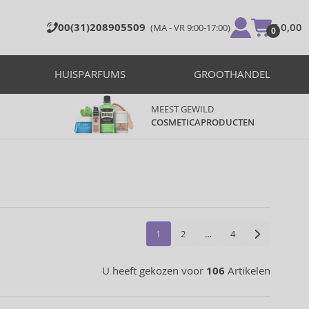
00(31)208905509
€ 0,00
(MA - VR 9:00-17:00)
0
HUISPARFUMS
GROOTHANDEL
MEEST GEWILD
COSMETICAPRODUCTEN
1
2
…
4
U heeft gekozen voor
106
Artikelen