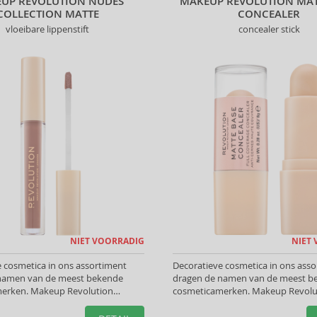
UP REVOLUTION NUDES
MAKEUP REVOLUTION MAT
COLLECTION MATTE
CONCEALER
vloeibare lippenstift
concealer stick
NIET VOORRADIG
NIET
 cosmetica in ons assortiment
Decoratieve cosmetica in ons ass
namen van de meest bekende
dragen de namen van de meest b
erken. Makeup Revolution
cosmeticamerken. Makeup Revolu
helpen u de perfecte look te
Verbergers helpen u de perfecte lo
creëren.