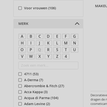
MAKEU
Voor vrouwen (106)
MERK
A
B
C
D
E
F
G
H
I
J
K
L
M
N
O
P
Q
R
S
T
U
V
W
X
Y
Z
4
4711 (53)
A-Derma (7)
Abercrombie & Fitch (27)
Acca Kappa (3)
Decoratieve
Acqua di Parma (104)
dragen de 
cosmeticam
Adam Levine (2)