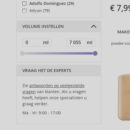
Lipglosses 
Adolfo Dominguez (29)
€ 7,9
creëren.
Adyan (78)
Affinage (1)
Afnan (83)
VOLUME INSTELLEN
MAKE
Agent Provocateur (13)
Ahava (49)
poeder voo
Aigner (41)
Ajmal (88)
Al Haramain (178)
Al Wataniah (79)
VRAAG HET DE EXPERTS
Alberta Ferretti (1)
Alcina (156)
Zie
antwoorden op veelgestelde
Alexander McQueen (2)
vragen
van klanten. Als u vragen
heeft, helpen onze specialisten u
Alexandre.J (31)
graag verder.
Alfaparf Milano (175)
Alfred Sung (7)
Ma - Vr: 9:00 - 17:00
Alpecin (3)
Alter Ego (35)