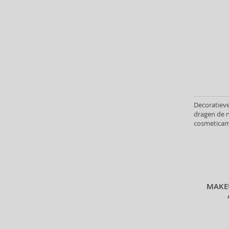
Atkinsons (31)
Atopalm (7)
Aveda (61)
Avène (32)
Avril Lavigne (9)
Axe (4)
Axis-Y (13)
Azha (37)
Decoratieve
Babor (20)
dragen de 
cosmeticam
Baby Boom (4)
Lipsticks h
Baldessarini (35)
Baldinini (1)
Balenciaga (3)
Balmain (79)
MAKE
Banana Republic (47)
Banbu (1)
Barulab (6)
Bath & Body Works (61)