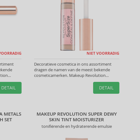
 VOORRADIG
NIET VOORRADIG
ortiment
Decoratieve cosmetica in ons assortiment
ekende
dragen de namen van de meest bekende
tion
cosmeticamerken. Makeup Revolution
ook te
Verbergers helpen u de perfecte look te
creëren.
DETAIL
DETAIL
A METALS
MAKEUP REVOLUTION SUPER DEWY
H SET
SKIN TINT MOISTURIZER
tonifiërende en hydraterende emulsie