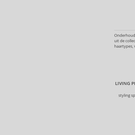
Depot (33)
Dermacol (15)
Detangler (1)
Dr. Hauschka (5)
Ducray (14)
Onderhoud 
Echosline (55)
uit de colle
haartypes,
Eleven Australia (33)
Eucerin (5)
Eveline (4)
Fanola (188)
Foamie (8)
LIVING 
Fudge Professional (36)
Furterer Professionnel (2)
styling 
GHD (6)
GK Hair (9)
Glynt (64)
Goldwell (321)
Graham Hill (7)