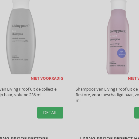
NIET VOORRADIG
NIET
n Living Proof uit de collectie
Shampoos van Living Proof uit de c
fijn haar, volume 236 ml
Restore, voor: beschadigd haar, v
ml
DETAIL
VING PROOF RESTORE
LIVING PROOF PERFECT H