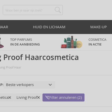
HAAR
HUID EN LICHAAM
MAKE-UP
TOP PARFUMS
COSMETICA
IN DE AANBIEDING
IN ACTIE
g Proof Haarcosmetica
ving Proof Haar
P:
etica
Living Proof
Filter annuleren (2)