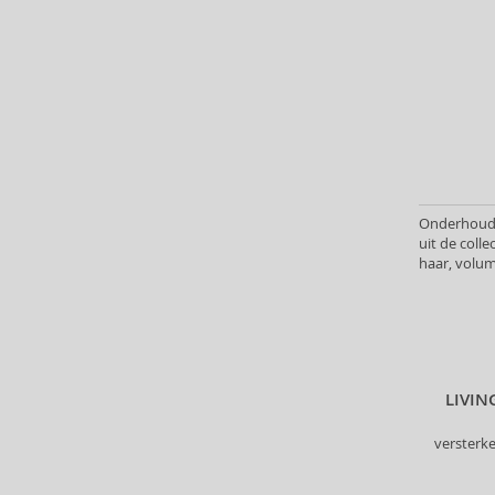
Head & Shoulders (5)
Heimish (2)
Herbaria (1)
HH Simonsen (3)
I.C.O.N. (5)
id HAIR (6)
Il Salone Milano (12)
Indola (45)
Onderhoud 
Inebrya (31)
uit de coll
Insight (73)
haar, volu
InvisiBobble (57)
ISDIN (1)
John Masters Organics (22)
Johnson's (3)
Joico (1)
LIVI
Just For Men (6)
versterk
K18 (15)
Kallos (144)