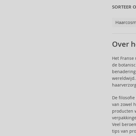
Londa Professional (113)
SORTEER O
L´Oréal Paris (16)
L´Oréal Professionnel (498)
Haarcosm
M2 Beauté (1)
Macadamia (36)
Over h
Maria Nila (74)
Marlies Möller (56)
Martiderm (3)
Het Franse
de botanisc
Matrix (293)
benaderinge
Mielle (3)
wereldwijd.
Milk_Shake (138)
haarverzorg
Missha (2)
Mixa (1)
De filosofi
Montibello (1)
van zowel h
Morfose (34)
producten 
verpakkinge
Moroccanoil (1)
Veel beroe
Mustela (7)
tips van pr
Nanoil (22)