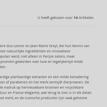
U heeft gekozen voor
14
Artikelen
naire duo Leonor en Jean-Marie Greyl, die hun kennis van
or natuurlijke ingrediënten en innovatieve
pulair werd, niet alleen in Parijse salons, maar
synoniem geworden voor luxe en tegelijkertijd milde
ten.
ardige plantaardige extracten en een milde benadering
conen of parabenen en het merk vermijdt dierproeven. De
 de nadruk op hernieuwbare bronnen en recyclebare
ur en Franse elegantie, wat terug te zien is in elk detail.
t merk, en de iconische producten zijn vaak geheime