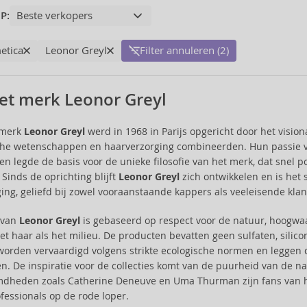
P:
etica
Leonor Greyl
Filter annuleren (2)
et merk Leonor Greyl
 merk
Leonor Greyl
werd in 1968 in Parijs opgericht door het visio
he wetenschappen en haarverzorging combineerden. Hun passie vo
n legde de basis voor de unieke filosofie van het merk, dat snel po
 Sinds de oprichting blijft
Leonor Greyl
zich ontwikkelen en is het 
ing, geliefd bij zowel vooraanstaande kappers als veeleisende klan
e van
Leonor Greyl
is gebaseerd op respect voor de natuur, hoogwa
et haar als het milieu. De producten bevatten geen sulfaten, sili
worden vervaardigd volgens strikte ecologische normen en leggen
n. De inspiratie voor de collecties komt van de puurheid van de natu
mdheden zoals Catherine Deneuve en Uma Thurman zijn fans van he
ofessionals op de rode loper.