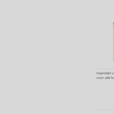
Kativa (25)
Kemon (178)
Kerasilk (28)
Kérastase (294)
Kevin Murphy (78)
Klorane (15)
KMS (40)
L’ANZA (85)
L'Occitane (2)
La Riché (3)
La Roche-Posay (3)
Label.M (80)
Haaroliën va
voor: alle 
Lakmé (147)
Layrite (9)
Lazartigue (17)
Leonor Greyl (14)
Lisap (1)
Living Proof (22)