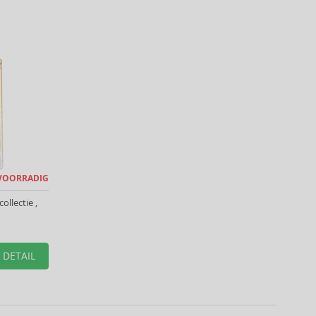
 VOORRADIG
ollectie ,
DETAIL