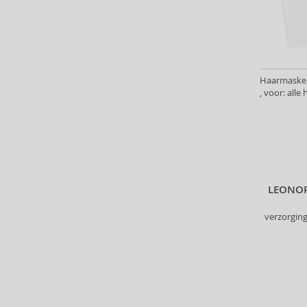
Depot (33)
Dermacol (15)
Detangler (1)
Dr. Hauschka (5)
Ducray (14)
Haarmaskers
Echosline (55)
, voor: all
Eleven Australia (33)
Eucerin (5)
Eveline (4)
Fanola (188)
Foamie (8)
LEONOR
Fudge Professional (36)
Furterer Professionnel (2)
verzorging
GHD (6)
GK Hair (9)
Glynt (64)
Goldwell (321)
Graham Hill (7)