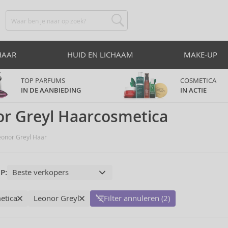
HAAR
HUID EN LICHAAM
MAKE-UP
TOP PARFUMS
COSMETICA
IN DE AANBIEDING
IN ACTIE
r Greyl Haarcosmetica
onor Greyl Haar
P:
etica
Leonor Greyl
Filter annuleren (2)