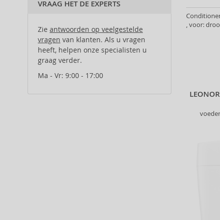
Bioderma (10)
VRAAG HET DE EXPERTS
Droog haar (3)
BioSilk (35)
Conditioner
Golvend en krullend haar (2)
, voor: dro
Bumble And Bumble (87)
Zie
Haaruitval (1)
antwoorden op veelgestelde
vragen
Cantu (29)
van klanten. Als u vragen
Gevoelige hoofdhuid (1)
heeft, helpen onze specialisten u
Carlo Oliveri (8)
Dunner wordend haar (1)
graag verder.
Caudalie (1)
Ma - Vr: 9:00 - 17:00
CHI (119)
Christophe Robin (21)
LEONOR
Clynol (1)
Collistar (2)
voeden
Color Wow (27)
COSRX (3)
Creme of Nature (1)
Daeng Gi Meo Ri (2)
Dapper Dan (6)
Davines (166)
Dear Barber (10)
Denman (9)