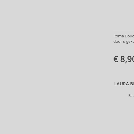
Antonio Banderas (69)
Antonio Puig (8)
Anua (29)
Apivita (64)
Apothecary87 (5)
Roma Douche
door u geko
Aquolina (30)
Arabiyat Prestige (68)
€ 8,9
Aramis (14)
Ard Al Zaafaran (21)
Ardell (52)
Ariana Grande (18)
LAURA 
Aristocrazy (4)
Armaf (287)
Ea
Armand Basi (20)
Armani (Giorgio Armani) (21)
Artdeco (159)
Artègo (67)
Asdaaf (31)