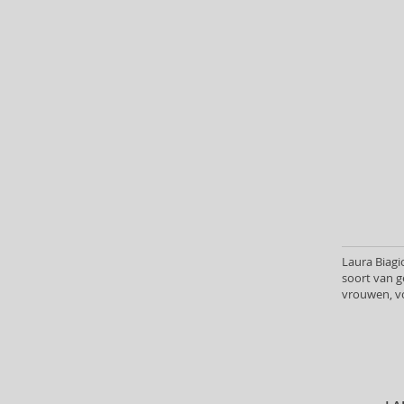
Bath & Body Works (61)
Batiste (32)
Beauty of Joseon (24)
Bebe (11)
Benefit (45)
Benetton (58)
Bentley (26)
Berani (14)
Beter (7)
Betsey Johnson (1)
Betty Boop (3)
Laura Biagi
Beverly Hills Polo Club (11)
soort van 
Beyonce (21)
vrouwen, v
Bijan (3)
Bill Blass (4)
Billie Eilish (6)
Bio-Oil (2)
Biodance (7)