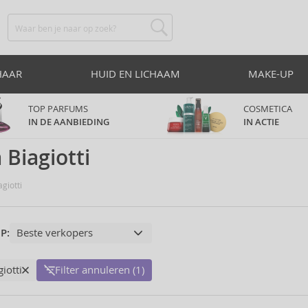
HAAR
HUID EN LICHAAM
MAKE-UP
TOP PARFUMS
COSMETICA
IN DE AANBIEDING
IN ACTIE
 Biagiotti
giotti
P:
iotti
Filter annuleren (1)