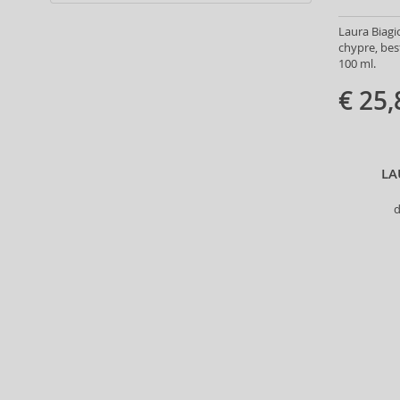
Alter Ego (35)
Laura Biagio
Alterna (148)
chypre, be
Alyssa Ashley (50)
100 ml.
American Crew (80)
€ 25,
Amethyste Professional (1)
Amika (9)
Amouage (75)
Amouroud (1)
LA
Anastasia Beverly Hills (35)
d
Andy Warhol (2)
Anfar (61)
Anfas (1)
Angel Schlesser (35)
Animale (4)
Anna Sui (22)
Annayake (14)
Anne Möller (20)
Annick Goutal (49)