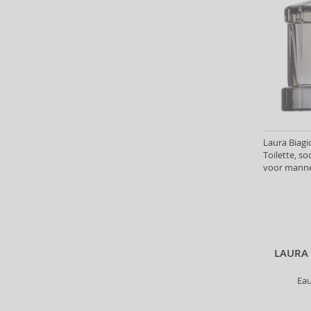
ASP (2)
Atkinsons (32)
Atopalm (7)
Aveda (61)
Avène (32)
Avril Lavigne (9)
Axe (4)
Axis-Y (13)
Laura Biag
Azha (37)
Toilette, s
voor manne
Babor (20)
Baby Boom (4)
Baldessarini (35)
Baldinini (1)
Balenciaga (3)
LAURA 
Balmain (79)
Banana Republic (47)
Eau
Banbu (1)
Barulab (6)