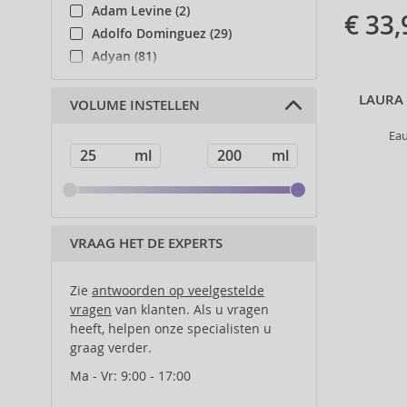
Adam Levine (2)
€ 33,
Adolfo Dominguez (29)
Adyan (81)
Affinage (1)
LAURA
Afnan (91)
VOLUME INSTELLEN
Agent Provocateur (13)
Eau
Ahava (49)
Aigner (42)
Ajmal (84)
Al Haramain (182)
Al Wataniah (82)
VRAAG HET DE EXPERTS
Alberta Ferretti (1)
Alcina (156)
Zie
antwoorden op veelgestelde
Alexander McQueen (2)
vragen
van klanten. Als u vragen
heeft, helpen onze specialisten u
Alexandre.J (31)
graag verder.
Alfaparf Milano (175)
Alfred Sung (7)
Ma - Vr: 9:00 - 17:00
Alpecin (3)