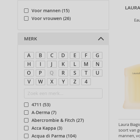
LAURA
Voor mannen (15)
Voor vrouwen (26)
Ea
MERK
A
B
C
D
E
F
G
H
I
J
K
L
M
N
O
P
Q
R
S
T
U
V
W
X
Y
Z
4
4711 (53)
A-Derma (7)
Abercrombie & Fitch (27)
Laura Biagi
Acca Kappa (3)
soort van g
mannen, vo
Acqua di Parma (104)