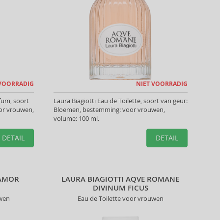
 VOORRADIG
NIET VOORRADIG
fum, soort
Laura Biagiotti Eau de Toilette, soort van geur:
or vrouwen,
Bloemen, bestemming: voor vrouwen,
volume: 100 ml.
DETAIL
DETAIL
MAMOR
LAURA BIAGIOTTI AQVE ROMANE
DIVINUM FICUS
uwen
Eau de Toilette voor vrouwen