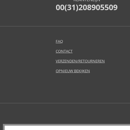
Antonio Banderas (69)
00(31)208905509
Antonio Puig (8)
Anua (29)
Apivita (64)
Apothecary87 (5)
Aquolina (30)
FAQ
Arabiyat Prestige (68)
CONTACT
Aramis (14)
VERZENDEN/RETOURNEREN
Ard Al Zaafaran (21)
Ardell (52)
OPNIEUW BEKIJKEN
Ariana Grande (18)
Aristocrazy (4)
Armaf (284)
Armand Basi (20)
Armani (Giorgio Armani) (21)
Artdeco (159)
Artègo (67)
Asdaaf (30)