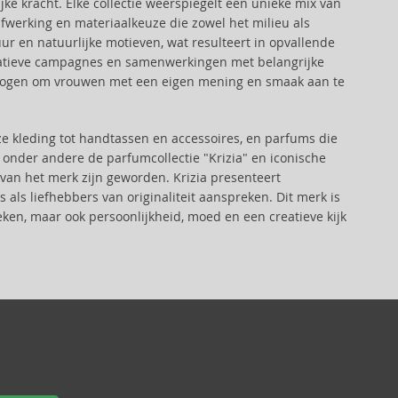
jke kracht. Elke collectie weerspiegelt een unieke mix van
fwerking en materiaalkeuze die zowel het milieu als
tuur en natuurlijke motieven, wat resulteert in opvallende
eatieve campagnes en samenwerkingen met belangrijke
ermogen om vrouwen met een eigen mening en smaak aan te
 kleding tot handtassen en accessoires, en parfums die
 onder andere de parfumcollectie "Krizia" en iconische
an het merk zijn geworden. Krizia presenteert
als liefhebbers van originaliteit aanspreken. Dit merk is
eken, maar ook persoonlijkheid, moed en een creatieve kijk