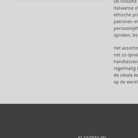
De filosofi
Alter Ego (35)
Italiaanse 
Alterna (148)
ethische pri
Alyssa Ashley (49)
patronen e
American Crew (80)
persoonlijk
spreken, b
Amethyste Professional (1)
Amika (9)
Het assort
Amouage (75)
net zo opva
Amouroud (1)
handtassen 
Anastasia Beverly Hills (35)
regelmatig 
Andy Warhol (2)
de ideale k
Anfar (61)
op de werel
Anfas (1)
Angel Schlesser (35)
Animale (4)
Anna Sui (22)
Annayake (14)
Anne Möller (20)
Annick Goutal (49)
KLANTENLIJN