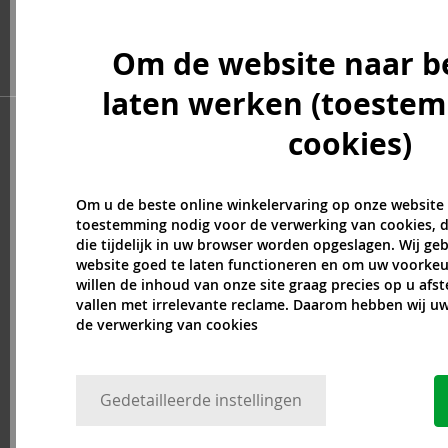
ASP (2)
Atkinsons (31)
Om de website naar b
Atopalm (7)
Aveda (61)
laten werken (toeste
Avène (32)
cookies)
Avril Lavigne (9)
Axe (4)
Axis-Y (13)
Om u de beste online winkelervaring op onze website
Azha (37)
toestemming nodig voor de verwerking van cookies, d
Babor (20)
die tijdelijk in uw browser worden opgeslagen. Wij g
website goed te laten functioneren en om uw voorkeu
Baby Boom (4)
willen de inhoud van onze site graag precies op u afs
Baldessarini (35)
vallen met irrelevante reclame. Daarom hebben wij 
Baldinini (1)
de verwerking van cookies
Balenciaga (3)
Balmain (79)
Banana Republic (47)
Gedetailleerde instellingen
Banbu (1)
Barulab (6)