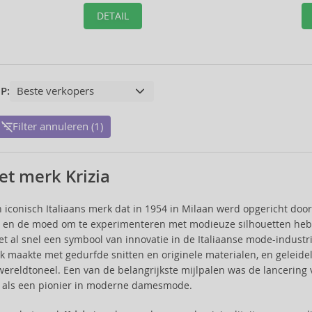
DETAIL
P:
Filter annuleren (1)
et merk Krizia
n iconisch Italiaans merk dat in 1954 in Milaan werd opgericht do
e en de moed om te experimenteren met modieuze silhouetten hebbe
t al snel een symbool van innovatie in de Italiaanse mode-industr
uk maakte met gedurfde snitten en originele materialen, en geleide
wereldtoneel. Een van de belangrijkste mijlpalen was de lancering v
e als een pionier in moderne damesmode.