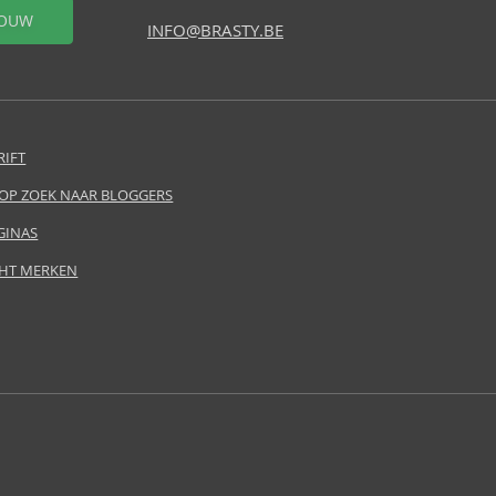
OUW
INFO@BRASTY.BE
RIFT
 OP ZOEK NAAR BLOGGERS
GINAS
HT MERKEN