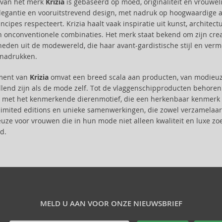
e van het merk
Krizia
is gebaseerd op moed, originaliteit en vrouweli
elegantie en vooruitstrevend design, met nadruk op hoogwaardige a
ncipes respecteert. Krizia haalt vaak inspiratie uit kunst, architec
n onconventionele combinaties. Het merk staat bekend om zijn cr
heden uit de modewereld, die haar avant-gardistische stijl en v
enadrukken.
iment van
Krizia
omvat een breed scala aan producten, van modieuze
llend zijn als de mode zelf. Tot de vlaggenschipproducten behoren
met het kenmerkende dierenmotief, die een herkenbaar kenmerk v
limited editions en unieke samenwerkingen, die zowel verzamelaars 
euze voor vrouwen die in hun mode niet alleen kwaliteit en luxe zo
d.
MELD U AAN VOOR ONZE NIEUWSBRIEF