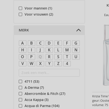
K
Voor mannen (1)
Voor vrouwen (2)
Eau
MERK
A
B
C
D
E
F
G
H
I
J
K
L
M
N
O
P
Q
R
S
T
U
V
W
X
Y
Z
4
4711 (53)
A-Derma (7)
Abercrombie & Fitch (27)
Krizia Time
Acca Kappa (3)
geur: Oost
volume: 75 
Acqua di Parma (104)