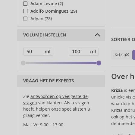
Adam Levine (2)
Adolfo Dominguez (29)
Adyan (78)
Affinage (1)
Afnan (83)
VOLUME INSTELLEN
SORTEER O
Agent Provocateur (13)
Ahava (49)
Krizia
Aigner (41)
Ajmal (86)
Al Haramain (178)
Over h
Al Wataniah (79)
VRAAG HET DE EXPERTS
Alberta Ferretti (1)
Krizia
is ee
Alcina (156)
Zie
antwoorden op veelgestelde
unieke visi
Alexander McQueen (2)
vragen
van klanten. Als u vragen
waardoor he
heeft, helpen onze specialisten u
Alexandre.J (31)
Krizia indr
graag verder.
Alfaparf Milano (175)
ook op het 
definieerd
Alfred Sung (7)
Ma - Vr: 9:00 - 17:00
Alpecin (3)