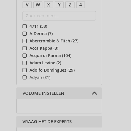
V
W
X
Y
Z
4
4711 (53)
A-Derma (7)
Abercrombie & Fitch (27)
Acca Kappa (3)
Acqua di Parma (104)
Adam Levine (2)
Adolfo Dominguez (29)
Adyan (81)
Affinage (1)
Afnan (91)
VOLUME INSTELLEN
Agent Provocateur (13)
Ahava (49)
Aigner (42)
VRAAG HET DE EXPERTS
Ajmal (84)
Al Haramain (182)