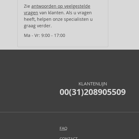
Al Wataniah (82)
Zie
antwoorden op veelgestelde
vragen
van klanten. Als u vragen
Alberta Ferretti (1)
heeft, helpen onze specialisten u
Alcina (156)
graag verder.
Alexander McQueen (2)
Ma - Vr: 9:00 - 17:00
Alexandre.J (31)
Alfaparf Milano (175)
Alfred Sung (7)
Alpecin (3)
Alter Ego (35)
Alterna (148)
Alyssa Ashley (50)
KLANTENLIJN
00(31)208905509
American Crew (80)
Amethyste Professional (1)
Amika (9)
Amouage (75)
Amouroud (1)
FAQ
Anastasia Beverly Hills (35)
Andy Warhol (2)
CONTACT