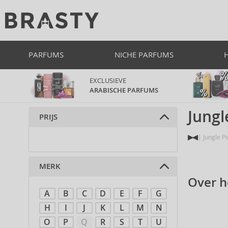
PARFUMS
NICHE PARFUMS
EXCLUSIEVE
ARABISCHE PARFUMS
Jungl
PRIJS
Jungle P
MERK
Over h
A
B
C
D
E
F
G
H
I
J
K
L
M
N
O
P
Q
R
S
T
U