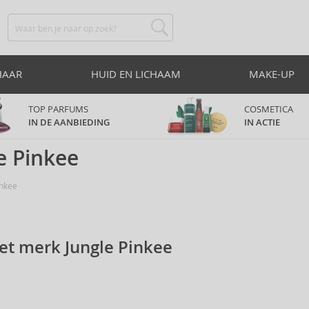
HAAR
HUID EN LICHAAM
MAKE-UP
TOP PARFUMS
COSMETICA
IN DE AANBIEDING
IN ACTIE
e Pinkee
inkee
et merk Jungle Pinkee