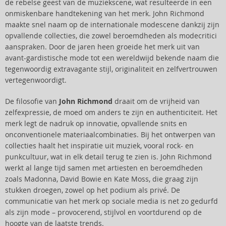
de rebelse geest van de muziekscene, wat resulteerde in een
onmiskenbare handtekening van het merk. John Richmond
maakte snel naam op de internationale modescene dankzij zijn
opvallende collecties, die zowel beroemdheden als modecritici
aanspraken. Door de jaren heen groeide het merk uit van
avant-gardistische mode tot een wereldwijd bekende naam die
tegenwoordig extravagante stijl, originaliteit en zelfvertrouwen
vertegenwoordigt.
De filosofie van
John Richmond
draait om de vrijheid van
zelfexpressie, de moed om anders te zijn en authenticiteit. Het
merk legt de nadruk op innovatie, opvallende snits en
onconventionele materiaalcombinaties. Bij het ontwerpen van
collecties haalt het inspiratie uit muziek, vooral rock- en
punkcultuur, wat in elk detail terug te zien is. John Richmond
werkt al lange tijd samen met artiesten en beroemdheden
zoals Madonna, David Bowie en Kate Moss, die graag zijn
stukken droegen, zowel op het podium als privé. De
communicatie van het merk op sociale media is net zo gedurfd
als zijn mode – provocerend, stijlvol en voortdurend op de
hoogte van de laatste trends.