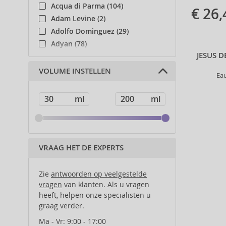
Acqua di Parma (104)
€ 26,
Adam Levine (2)
Adolfo Dominguez (29)
Adyan (78)
JESUS 
Affinage (1)
Afnan (83)
VOLUME INSTELLEN
Ea
Agent Provocateur (13)
Ahava (49)
Aigner (41)
Ajmal (86)
Al Haramain (178)
Al Wataniah (79)
VRAAG HET DE EXPERTS
Alberta Ferretti (1)
Alcina (156)
Zie
antwoorden op veelgestelde
Alexander McQueen (2)
vragen
van klanten. Als u vragen
heeft, helpen onze specialisten u
Alexandre.J (31)
graag verder.
Alfaparf Milano (175)
Alfred Sung (7)
Ma - Vr: 9:00 - 17:00