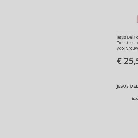
Annick Goutal (49)
Antonio Banderas (69)
Antonio Puig (8)
Anua (29)
Apivita (64)
Jesus Del P
Toilette, so
Apothecary87 (5)
voor vrouw
Aquolina (30)
€ 25,
Arabiyat Prestige (68)
Aramis (14)
Ard Al Zaafaran (21)
Ardell (52)
JESUS DE
Ariana Grande (18)
Aristocrazy (4)
Eau
Armaf (284)
Armand Basi (20)
Armani (Giorgio Armani) (21)
Artdeco (159)
Artègo (67)