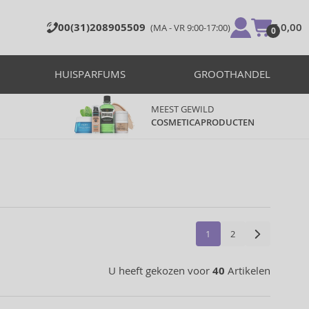
00(31)208905509
€ 0,00
(MA - VR 9:00-17:00)
0
HUISPARFUMS
GROOTHANDEL
MEEST GEWILD
COSMETICAPRODUCTEN
1
2
U heeft gekozen voor
40
Artikelen