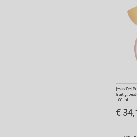
Barulab (6)
Bath & Body Works (61)
Batiste (32)
Beauty of Joseon (24)
Bebe (11)
Benefit (45)
Benetton (58)
Bentley (25)
Berani (14)
Beter (7)
Betsey Johnson (1)
Jesus Del P
Betty Boop (3)
fruitig, be
Beverly Hills Polo Club (11)
100 ml.
Beyonce (21)
€ 34,
Bijan (3)
Bill Blass (4)
Billie Eilish (6)
Bio-Oil (2)