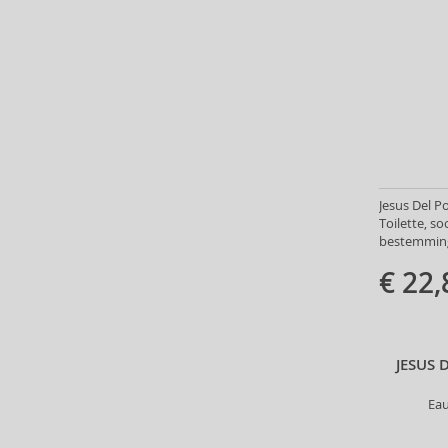
Asdaaf (30)
ASP (2)
Atkinsons (31)
Atopalm (7)
Aveda (61)
Avène (32)
Avril Lavigne (9)
Axe (4)
Jesus Del P
Axis-Y (13)
Toilette, s
bestemming
Azha (37)
Babor (20)
€ 22,
Baby Boom (4)
Baldessarini (35)
Baldinini (1)
JESUS
Balenciaga (3)
Balmain (79)
Ea
Banana Republic (47)
Banbu (1)