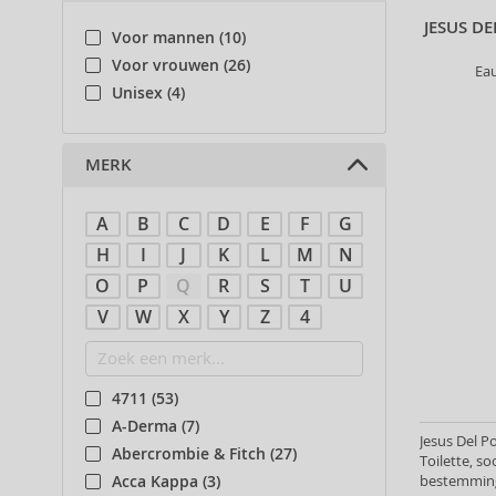
JESUS D
Voor mannen (10)
Voor vrouwen (26)
Ea
Unisex (4)
MERK
A
B
C
D
E
F
G
H
I
J
K
L
M
N
O
P
Q
R
S
T
U
V
W
X
Y
Z
4
4711 (53)
A-Derma (7)
Jesus Del 
Abercrombie & Fitch (27)
Toilette, so
bestemming
Acca Kappa (3)