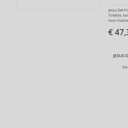
Alpecin (3)
Jesus Del 
Alter Ego (35)
Toilette, s
Alterna (148)
voor manne
Alyssa Ashley (49)
€ 47,
American Crew (80)
Amethyste Professional (1)
Amika (9)
Amouage (75)
JESUS 
Amouroud (1)
Eau
Anastasia Beverly Hills (35)
Andy Warhol (2)
Anfar (61)
Anfas (1)
Angel Schlesser (35)
Animale (4)
Anna Sui (22)
Annayake (14)
Anne Möller (20)