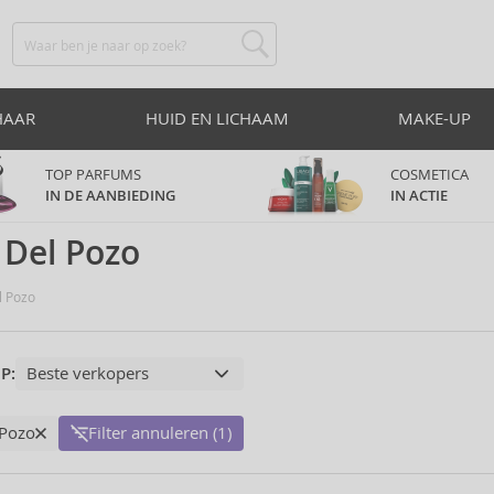
HAAR
HUID EN LICHAAM
MAKE-UP
TOP PARFUMS
COSMETICA
IN DE AANBIEDING
IN ACTIE
 Del Pozo
l Pozo
P:
 Pozo
Filter annuleren (1)