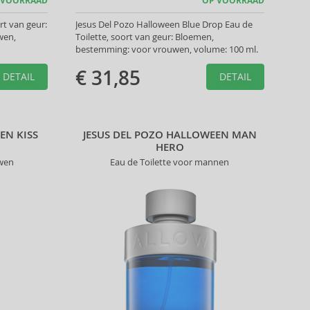
 VOORRAAD
OP VOORRAAD
rt van geur:
Jesus Del Pozo Halloween Blue Drop Eau de
wen,
Toilette, soort van geur: Bloemen,
bestemming: voor vrouwen, volume: 100 ml.
€ 31,85
DETAIL
DETAIL
EN KISS
JESUS DEL POZO HALLOWEEN MAN
HERO
uwen
Eau de Toilette voor mannen