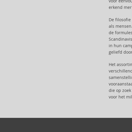
voor eenvou
Antonio Puig (8)
erkend merk
Anua (29)
Apivita (64)
De filosofi
als mensen.
Apothecary87 (5)
de formules
Aquolina (30)
Scandinavis
Arabiyat Prestige (68)
in hun camp
Aramis (14)
geliefd doo
Ard Al Zaafaran (21)
Ardell (52)
Het assort
verschillen
Ariana Grande (18)
samenstelli
Aristocrazy (4)
vooraanstaa
Armaf (284)
die op zoek
Armand Basi (20)
voor het mil
Armani (Giorgio Armani) (21)
Artdeco (159)
Artègo (67)
Asdaaf (30)
ASP (2)