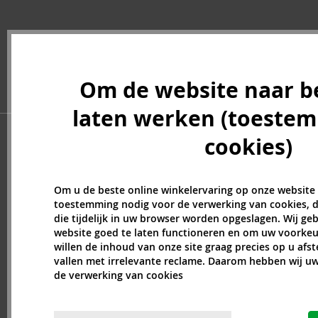
Batiste (32)
Beauty of Joseon (24)
Bebe (11)
Benefit (45)
Om de website naar b
Benetton (58)
Bentley (25)
laten werken (toeste
Berani (14)
Beter (7)
cookies)
Betsey Johnson (1)
Betty Boop (3)
Om u de beste online winkelervaring op onze website
Beverly Hills Polo Club (11)
toestemming nodig voor de verwerking van cookies, d
Beyonce (21)
die tijdelijk in uw browser worden opgeslagen. Wij g
Bijan (3)
website goed te laten functioneren en om uw voorkeu
Bill Blass (4)
willen de inhoud van onze site graag precies op u afs
vallen met irrelevante reclame. Daarom hebben wij 
Billie Eilish (6)
de verwerking van cookies
Bio-Oil (2)
Biodance (7)
Bioderma (158)