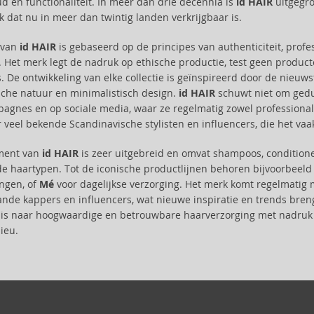
d en functionaliteit. In meer dan drie decennia is
id HAIR
uitgegro
 dat nu in meer dan twintig landen verkrijgbaar is.
e van
id HAIR
is gebaseerd op de principes van authenticiteit, profe
 Het merk legt de nadruk op ethische productie, test geen product
. De ontwikkeling van elke collectie is geïnspireerd door de nieuw
che natuur en minimalistisch design.
id HAIR
schuwt niet om gedur
agnes en op sociale media, waar ze regelmatig zowel professional
r veel bekende Scandinavische stylisten en influencers, die het va
iment van
id HAIR
is zeer uitgebreid en omvat shampoos, conditione
de haartypen. Tot de iconische productlijnen behoren bijvoorbeel
ngen, of
Mé
voor dagelijkse verzorging. Het merk komt regelmatig 
nde kappers en influencers, wat nieuwe inspiratie en trends bren
 is naar hoogwaardige en betrouwbare haarverzorging met nadruk 
ieu.