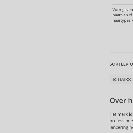
Alterna (148)
Vormgevende
Alyssa Ashley (49)
haar van id 
American Crew (80)
haartypes,
Amethyste Professional (1)
Amika (9)
Amouage (75)
Amouroud (1)
Anastasia Beverly Hills (35)
Andy Warhol (2)
SORTEER O
Anfar (61)
Anfas (1)
id HAIR
Angel Schlesser (35)
Animale (4)
Over h
Anna Sui (22)
Annayake (14)
Het merk
i
Anne Möller (20)
professione
Annick Goutal (49)
lancering h
Antonio Banderas (69)