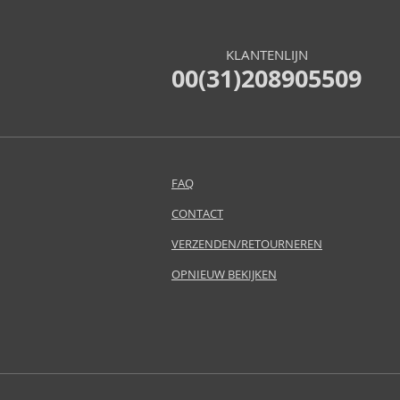
Atkinsons (31)
Atopalm (7)
KLANTENLIJN
Aveda (61)
00(31)208905509
Avène (32)
Avril Lavigne (9)
Axe (4)
Axis-Y (13)
Azha (37)
FAQ
Babor (20)
CONTACT
Baby Boom (4)
Baldessarini (35)
VERZENDEN/RETOURNEREN
Baldinini (1)
OPNIEUW BEKIJKEN
Balenciaga (3)
Balmain (79)
Banana Republic (47)
Banbu (1)
Barulab (6)
Bath & Body Works (61)