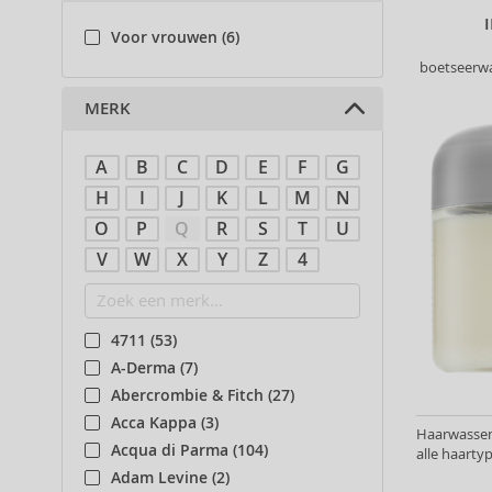
Voor vrouwen (6)
boetseerwa
MERK
A
B
C
D
E
F
G
H
I
J
K
L
M
N
O
P
Q
R
S
T
U
V
W
X
Y
Z
4
4711 (53)
A-Derma (7)
Abercrombie & Fitch (27)
Acca Kappa (3)
Haarwassen 
Acqua di Parma (104)
alle haarty
Adam Levine (2)