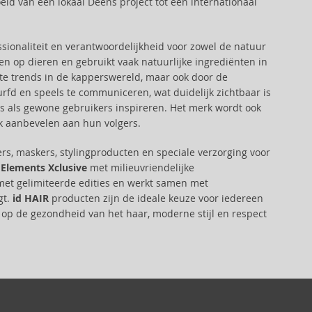
eid van een lokaal Deens project tot een internationaal
ssionaliteit en verantwoordelijkheid voor zowel de natuur
en op dieren en gebruikt vaak natuurlijke ingrediënten in
ste trends in de kapperswereld, maar ook door de
fd en speels te communiceren, wat duidelijk zichtbaar is
s als gewone gebruikers inspireren. Het merk wordt ook
ak aanbevelen aan hun volgers.
rs, maskers, stylingproducten en speciale verzorging voor
d
Elements Xclusive
met milieuvriendelijke
met gelimiteerde edities en werkt samen met
gt.
id HAIR
producten zijn de ideale keuze voor iedereen
op de gezondheid van het haar, moderne stijl en respect