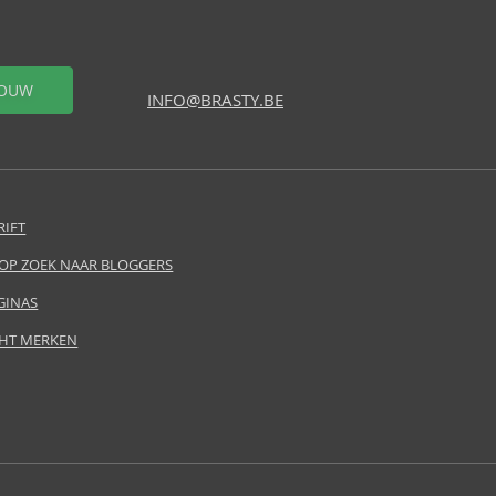
OUW
INFO@BRASTY.BE
RIFT
 OP ZOEK NAAR BLOGGERS
GINAS
HT MERKEN