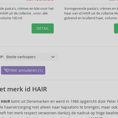
 pasta's, crèmes en klei voor het
Vormgevende pasta's, crèmes en k
HAIR uit de collectie , voor: alle
haar van id HAIR uit de collectie M
 volume 100 ml
golvend en krullend haar, volume 
DETAIL
P:
Filter annuleren (1)
et merk id HAIR
d HAIR
komt uit Denemarken en werd in 1986 opgericht door Peter 
le haarverzorging niet alleen naar kapsalons te brengen, maar ook
eeft het merk respect verworven dankzij de nadruk op hoge kwalite