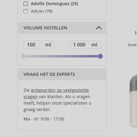
Adolfo Dominguez (29)
Adyan (78)
Affinage (1)
Afnan (83)
VOLUME INSTELLEN
Agent Provocateur (13)
Ahava (49)
boet
Aigner (41)
Ajmal (86)
Al Haramain (178)
Al Wataniah (79)
VRAAG HET DE EXPERTS
Alberta Ferretti (1)
Alcina (156)
Zie
antwoorden op veelgestelde
Alexander McQueen (2)
vragen
van klanten. Als u vragen
heeft, helpen onze specialisten u
Alexandre.J (31)
graag verder.
Alfaparf Milano (175)
Alfred Sung (7)
Ma - Vr: 9:00 - 17:00
Alpecin (3)
Alter Ego (35)