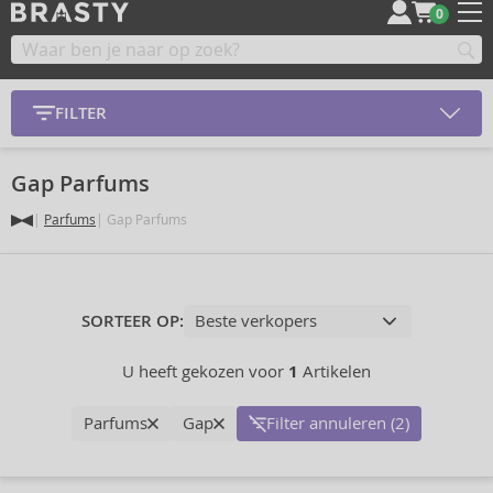
0
FILTER
Gap Parfums
Parfums
Gap Parfums
SORTEER OP:
U heeft gekozen voor
1
Artikelen
Parfums
Gap
Filter annuleren (2)