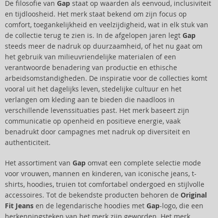
De filosofie van
Gap
staat op waarden als eenvoud, inclusiviteit
en tijdloosheid. Het merk staat bekend om zijn focus op
comfort, toegankelijkheid en veelzijdigheid, wat in elk stuk van
de collectie terug te zien is. In de afgelopen jaren legt
Gap
steeds meer de nadruk op duurzaamheid, of het nu gaat om
het gebruik van milieuvriendelijke materialen of een
verantwoorde benadering van productie en ethische
arbeidsomstandigheden. De inspiratie voor de collecties komt
vooral uit het dagelijks leven, stedelijke cultuur en het
verlangen om kleding aan te bieden die naadloos in
verschillende levenssituaties past. Het merk baseert zijn
communicatie op openheid en positieve energie, vaak
benadrukt door campagnes met nadruk op diversiteit en
authenticiteit.
Het assortiment van
Gap
omvat een complete selectie mode
voor vrouwen, mannen en kinderen, van iconische jeans, t-
shirts, hoodies, truien tot comfortabel ondergoed en stijlvolle
accessoires. Tot de bekendste producten behoren de
Original
Fit Jeans
en de legendarische hoodies met
Gap
-logo, die een
herkenningsteken van het merk zijn geworden. Het merk