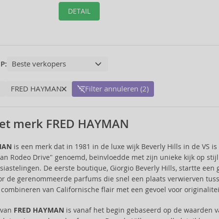
DETAIL
P:
FRED HAYMAN
Filter annuleren (2)
het merk FRED HAYMAN
MAN
is een merk dat in 1981 in de luxe wijk Beverly Hills in de VS i
an Rodeo Drive" genoemd, beïnvloedde met zijn unieke kijk op stij
iastelingen. De eerste boutique, Giorgio Beverly Hills, startte een
or de gerenommeerde parfums die snel een plaats verwierven tus
t combineren van Californische flair met een gevoel voor originali
e van
FRED HAYMAN
is vanaf het begin gebaseerd op de waarden va