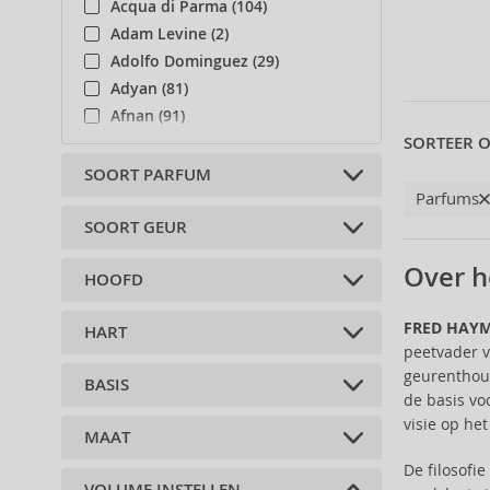
Acqua di Parma (104)
Adam Levine (2)
Adolfo Dominguez (29)
Adyan (81)
Afnan (91)
SORTEER O
Agent Provocateur (13)
Aigner (41)
SOORT PARFUM
Parfums
Ajmal (86)
Al Haramain (182)
SOORT GEUR
Eau de Toilette (1)
Al Wataniah (82)
Over 
HOOFD
Alberta Ferretti (1)
Bloemen (1)
Alexander McQueen (2)
FRED HAY
HART
Alexandre.J (31)
aldehyden (1)
peetvader v
Alfred Sung (7)
bergamot (1)
geurenthous
BASIS
Alyssa Ashley (50)
damast roos (1)
Perzik (1)
de basis vo
Amouage (75)
violet (1)
citroen (1)
visie op he
MAAT
ambergris (1)
Amouroud (1)
Jasmine (1)
oranjebloesem (1)
ceder (1)
De filosofi
Andy Warhol (2)
anjer (1)
pruim (1)