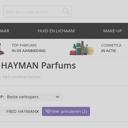
HAAR
HUID EN LICHAAM
MAKE-UP
TOP PARFUMS
COSMETICA
IN DE AANBIEDING
IN ACTIE
 HAYMAN Parfums
FRED HAYMAN Parfums
P:
FRED HAYMAN
Filter annuleren (2)