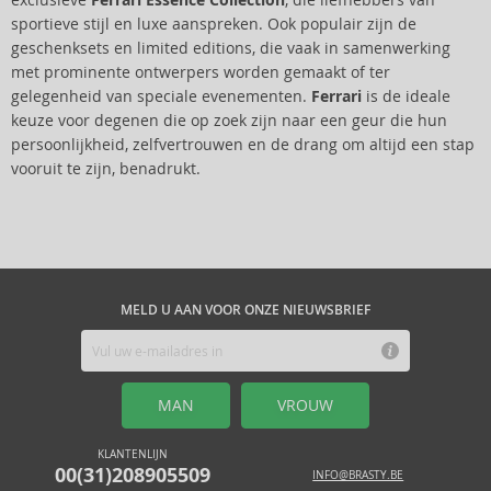
exclusieve
Ferrari Essence Collection
, die liefhebbers van
sportieve stijl en luxe aanspreken. Ook populair zijn de
geschenksets en limited editions, die vaak in samenwerking
met prominente ontwerpers worden gemaakt of ter
gelegenheid van speciale evenementen.
Ferrari
is de ideale
keuze voor degenen die op zoek zijn naar een geur die hun
persoonlijkheid, zelfvertrouwen en de drang om altijd een stap
vooruit te zijn, benadrukt.
MELD U AAN VOOR ONZE NIEUWSBRIEF
MAN
VROUW
KLANTENLIJN
00(31)208905509
INFO@BRASTY.BE