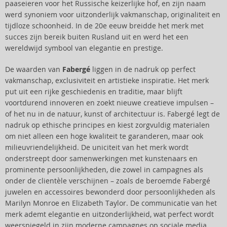
paaseieren voor het Russische keizerlijke hof, en zijn naam
werd synoniem voor uitzonderlijk vakmanschap, originaliteit en
tijdloze schoonheid. In de 20e eeuw breidde het merk met
succes zijn bereik buiten Rusland uit en werd het een
wereldwijd symbool van elegantie en prestige.
De waarden van
Fabergé
liggen in de nadruk op perfect
vakmanschap, exclusiviteit en artistieke inspiratie. Het merk
put uit een rijke geschiedenis en traditie, maar blijft
voortdurend innoveren en zoekt nieuwe creatieve impulsen –
of het nu in de natuur, kunst of architectuur is. Fabergé legt de
nadruk op ethische principes en kiest zorgvuldig materialen
om niet alleen een hoge kwaliteit te garanderen, maar ook
milieuvriendelijkheid. De uniciteit van het merk wordt
onderstreept door samenwerkingen met kunstenaars en
prominente persoonlijkheden, die zowel in campagnes als
onder de clientèle verschijnen – zoals de beroemde Fabergé
juwelen en accessoires bewonderd door persoonlijkheden als
Marilyn Monroe en Elizabeth Taylor. De communicatie van het
merk ademt elegantie en uitzonderlijkheid, wat perfect wordt
weerspiegeld in zijn moderne campagnes op sociale media.