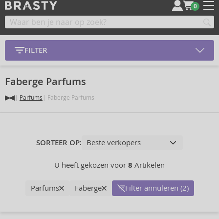
0
FILTER
Faberge Parfums
Parfums
Faberge Parfums
SORTEER OP:
U heeft gekozen voor
8
Artikelen
Parfums
Faberge
Filter annuleren (2)