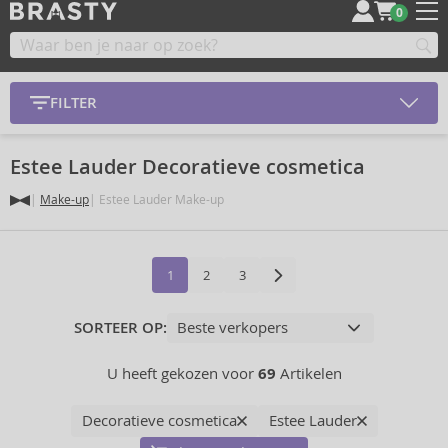
0
FILTER
Estee Lauder Decoratieve cosmetica
Make-up
Estee Lauder Make-up
1
2
3
SORTEER OP:
U heeft gekozen voor
69
Artikelen
Decoratieve cosmetica
Estee Lauder