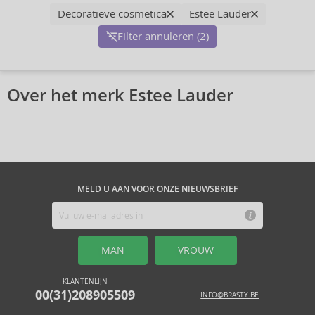
Decoratieve cosmetica
Estee Lauder
Filter annuleren (2)
Over het merk Estee Lauder
MELD U AAN VOOR ONZE NIEUWSBRIEF
MAN
VROUW
KLANTENLIJN
00(31)208905509
INFO@BRASTY.BE