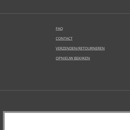
Atkinsons (31)
Avril Lavigne (9)
Azha (37)
Baldessarini (35)
FAQ
Baldinini (1)
CONTACT
Balenciaga (3)
Balmain (7)
VERZENDEN/RETOURNEREN
Banana Republic (47)
OPNIEUW BEKIJKEN
Bath & Body Works (61)
Bebe (11)
Benetton (58)
Bentley (26)
Betsey Johnson (1)
Betty Boop (3)
Beverly Hills Polo Club (11)
Beyonce (21)
Bijan (3)
Bill Blass (4)