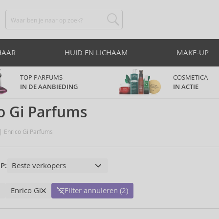
HAAR
HUID EN LICHAAM
MAKE-UP
TOP PARFUMS
COSMETICA
IN DE AANBIEDING
IN ACTIE
o Gi Parfums
Enrico Gi Parfums
P:
Enrico Gi
Filter annuleren (2)