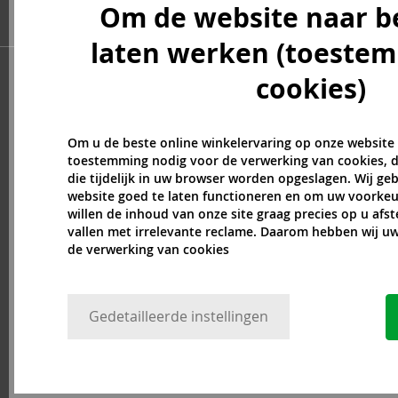
Om de website naar b
Billie Eilish (6)
Blumarine (4)
laten werken (toeste
Bob Mackie (2)
Bond No. 9 (82)
cookies)
Boucheron (37)
Bourjois (1)
Om u de beste online winkelervaring op onze website
Britney Spears (41)
toestemming nodig voor de verwerking van cookies, d
Brut (1)
die tijdelijk in uw browser worden opgeslagen. Wij g
Bugatti (4)
website goed te laten functioneren en om uw voorkeu
Byblos (10)
willen de inhoud van onze site graag precies op u afs
vallen met irrelevante reclame. Daarom hebben wij 
Cadillac (3)
de verwerking van cookies
Caesars (1)
Calvin Klein (7)
Camara (33)
Gedetailleerde instellingen
Caramelo (1)
Carner Barcelona (1)
Caron (15)
Carrera (9)