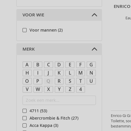
ENRICO
VOOR WIE
Ea
Voor mannen (2)
MERK
A
B
C
D
E
F
G
H
I
J
K
L
M
N
O
P
Q
R
S
T
U
V
W
X
Y
Z
4
4711 (53)
Enrico Gi G
Abercrombie & Fitch (27)
Toilette, so
Acca Kappa (3)
bestemming