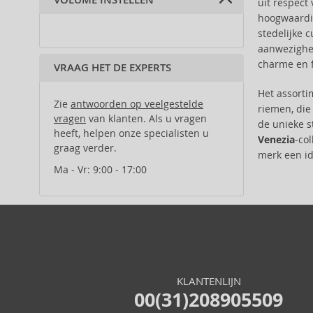
VOLUME INSTELLEN
uit respect
50 ml (2)
Jasmine (1)
Anfar (61)
hoogwaardig
Anfas (1)
stedelijke 
Angel Schlesser (35)
aanwezighei
Animale (4)
charme en f
VRAAG HET DE EXPERTS
Anna Sui (22)
Annayake (14)
Het assort
Zie
antwoorden op veelgestelde
riemen, die
Annick Goutal (49)
vragen
van klanten. Als u vragen
de unieke s
Antonio Banderas (69)
heeft, helpen onze specialisten u
Venezia
-co
Antonio Puig (8)
graag verder.
merk een id
Aquolina (30)
Ma - Vr: 9:00 - 17:00
Arabiyat Prestige (68)
Aramis (14)
Ard Al Zaafaran (21)
Ariana Grande (18)
Aristocrazy (4)
Armaf (284)
KLANTENLIJN
Armand Basi (20)
00(31)208905509
Asdaaf (30)