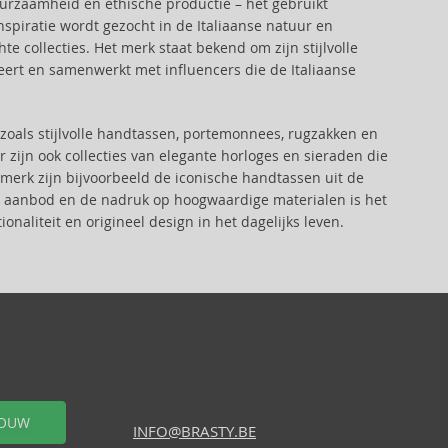
uurzaamheid en ethische productie – het gebruikt
piratie wordt gezocht in de Italiaanse natuur en
te collecties. Het merk staat bekend om zijn stijlvolle
eert en samenwerkt met influencers die de Italiaanse
oals stijlvolle handtassen, portemonnees, rugzakken en
r zijn ook collecties van elegante horloges en sieraden die
 merk zijn bijvoorbeeld de iconische handtassen uit de
ede aanbod en de nadruk op hoogwaardige materialen is het
onaliteit en origineel design in het dagelijks leven.
OUW
INFO@BRASTY.BE