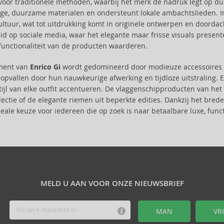
 voor traditionele methoden, waarbij het merk de nadruk legt op d
e, duurzame materialen en ondersteunt lokale ambachtslieden. Ins
cultuur, wat tot uitdrukking komt in originele ontwerpen en doordach
d op sociale media, waar het elegante maar frisse visuals present
unctionaliteit van de producten waarderen.
iment van
Enrico Gi
wordt gedomineerd door modieuze accessoires z
 opvallen door hun nauwkeurige afwerking en tijdloze uitstraling. E
tijl van elke outfit accentueren. De vlaggenschipproducten van het
llectie of de elegante riemen uit beperkte edities. Dankzij het br
eale keuze voor iedereen die op zoek is naar betaalbare luxe, functi
MELD U AAN VOOR ONZE NIEUWSBRIEF
MAN
VR