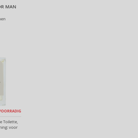
FOR MAN
nen
 VOORRADIG
e Toilette,
ing: voor