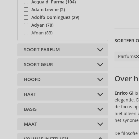
Acqua di Parma (104)
Adam Levine (2)
Adolfo Dominguez (29)
Adyan (78)
Afnan (83)
SORTEER O
Agent Provocateur (13)
Aigner (41)
SOORT PARFUM
Parfums
Ajmal (86)
Al Haramain (178)
SOORT GEUR
Eau de Toilette (2)
Al Wataniah (79)
Over h
HOOFD
Alberta Ferretti (1)
Bloemen (1)
Alexander McQueen (2)
Oosters (1)
Enrico Gi
is
HART
Alexandre.J (31)
grapefruit (1)
elegantie. 
Alfred Sung (7)
kinine (1)
de focus o
BASIS
Alyssa Ashley (49)
koffie (1)
jeneverbes (1)
niet alleen
Amouage (75)
oceaan (1)
het synonie
MAAT
hout (1)
Amouroud (1)
groene appel (1)
appel (1)
De filosofi
Andy Warhol (2)