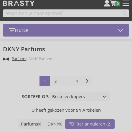
0
FILTER
DKNY Parfums
Parfums
DKNY Parfums
1
2
…
4
SORTEER OP:
U heeft gekozen voor
91
Artikelen
Parfums
DKNY
Filter annuleren (2)