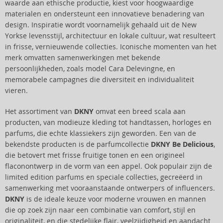
waarde aan ethische productie, kiest voor hoogwaardige
materialen en ondersteunt een innovatieve benadering van
design. Inspiratie wordt voornamelijk gehaald uit de New
Yorkse levensstijl, architectuur en lokale cultuur, wat resulteert
in frisse, vernieuwende collecties. Iconische momenten van het
merk omvatten samenwerkingen met bekende
persoonlijkheden, zoals model Cara Delevingne, en
memorabele campagnes die diversiteit en individualiteit
vieren.
Het assortiment van
DKNY
omvat een breed scala aan
producten, van modieuze kleding tot handtassen, horloges en
parfums, die echte klassiekers zijn geworden. Een van de
bekendste producten is de parfumcollectie
DKNY Be Delicious
,
die betovert met frisse fruitige tonen en een origineel
flaconontwerp in de vorm van een appel. Ook populair zijn de
limited edition parfums en speciale collecties, gecreëerd in
samenwerking met vooraanstaande ontwerpers of influencers.
DKNY
is de ideale keuze voor moderne vrouwen en mannen
die op zoek zijn naar een combinatie van comfort, stijl en
originaliteit, en die stedelijke flair, veelzijdigheid en aandacht