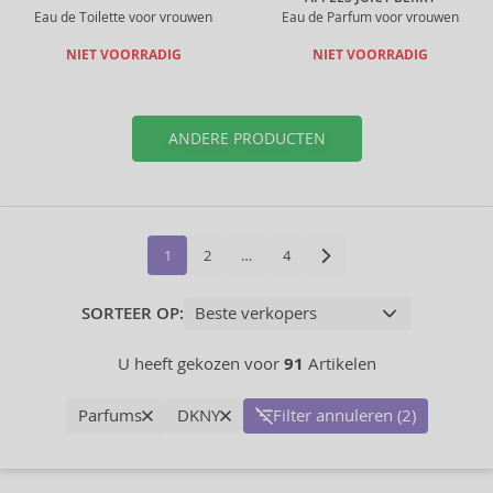
Eau de Toilette voor vrouwen
Eau de Parfum voor vrouwen
NIET VOORRADIG
NIET VOORRADIG
ANDERE PRODUCTEN
1
2
…
4
SORTEER OP:
U heeft gekozen voor
91
Artikelen
Parfums
DKNY
Filter annuleren (2)