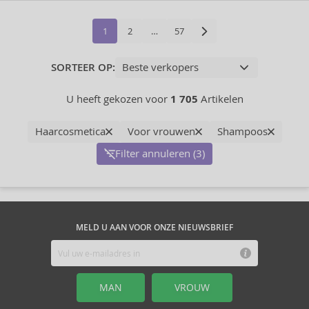
1
2
…
57
SORTEER OP:
U heeft gekozen voor
1 705
Artikelen
Haarcosmetica
Voor vrouwen
Shampoos
Filter annuleren (3)
MELD U AAN VOOR ONZE NIEUWSBRIEF
MAN
VROUW