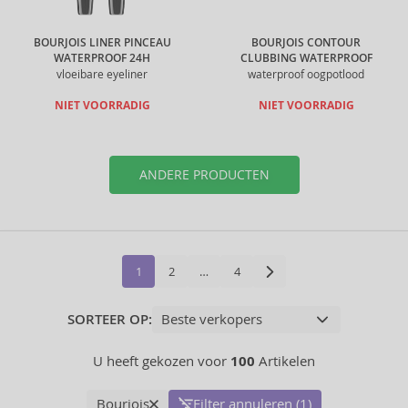
BOURJOIS LINER PINCEAU
BOURJOIS CONTOUR
WATERPROOF 24H
CLUBBING WATERPROOF
vloeibare eyeliner
waterproof oogpotlood
NIET VOORRADIG
NIET VOORRADIG
ANDERE PRODUCTEN
1
2
…
4
SORTEER OP:
U heeft gekozen voor
100
Artikelen
Bourjois
Filter annuleren (1)