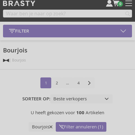
0
FILTER
Bourjois
Bourjois
1
2
…
4
SORTEER OP:
U heeft gekozen voor
100
Artikelen
Bourjois
Filter annuleren (1)