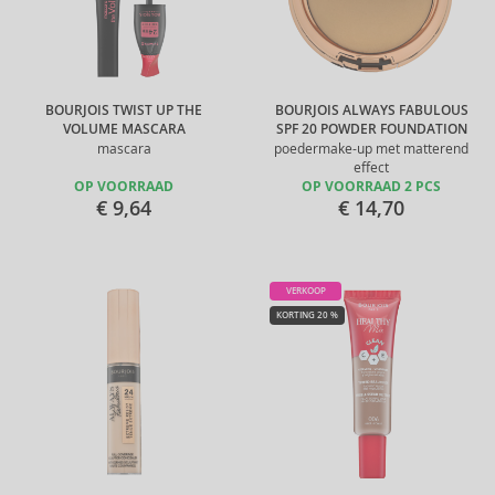
BOURJOIS TWIST UP THE
BOURJOIS ALWAYS FABULOUS
VOLUME MASCARA
SPF 20 POWDER FOUNDATION
mascara
poedermake-up met matterend
effect
OP VOORRAAD
OP VOORRAAD 2 PCS
€ 9,64
€ 14,70
VERKOOP
KORTING 20 %