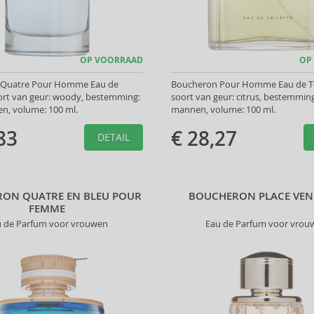
OP VOORRAAD
OP
 Quatre Pour Homme Eau de
Boucheron Pour Homme Eau de To
oort van geur: woody, bestemming:
soort van geur: citrus, bestemmin
n, volume: 100 ml.
mannen, volume: 100 ml.
83
€ 28,27
DETAIL
ON QUATRE EN BLEU POUR
BOUCHERON PLACE VE
FEMME
u de Parfum voor vrouwen
Eau de Parfum voor vrou