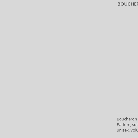
BOUCHE
Christina Aguilera (30)
Clarins (3)
Clean (43)
Clinique (13)
Coach (31)
Costume National (13)
Courreges (16)
Creed (50)
Cristiano Ronaldo (13)
Cuba (68)
Custo Barcelona (7)
Dana (1)
David Yurman (2)
Davidoff (4)
Denim (3)
Boucheron 
Dermacol (16)
Parfum, soo
Desigual (4)
unisex, vol
Diptyque (30)