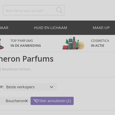
HAAR
HUID EN LICHAAM
MAKE-UP
TOP PARFUMS
COSMETICA
IN DE AANBIEDING
IN ACTIE
heron Parfums
Boucheron Parfums
P:
Boucheron
Filter annuleren (2)