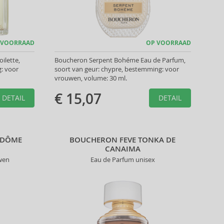
 VOORRAAD
OP VOORRAAD
ilette,
Boucheron Serpent Bohéme Eau de Parfum,
g: voor
soort van geur: chypre, bestemming: voor
vrouwen, volume: 30 ml.
€ 15,07
DETAIL
DETAIL
NDÔME
BOUCHERON FEVE TONKA DE
CANAIMA
wen
Eau de Parfum unisex