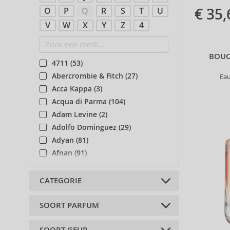
€ 35,
O
P
Q
R
S
T
U
V
W
X
Y
Z
4
BOUC
4711 (53)
Abercrombie & Fitch (27)
Ea
Acca Kappa (3)
Acqua di Parma (104)
Adam Levine (2)
Adolfo Dominguez (29)
Adyan (81)
Afnan (91)
Agent Provocateur (13)
Aigner (42)
CATEGORIE
Ajmal (88)
Al Haramain (182)
SOORT PARFUM
Niche (9)
Al Wataniah (82)