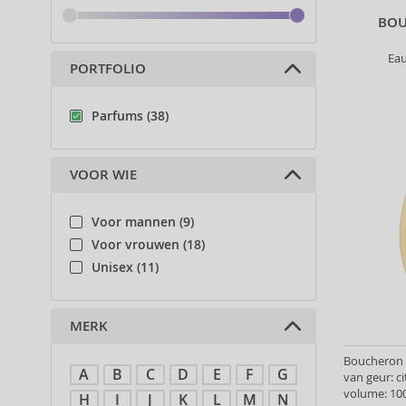
BO
Ea
PORTFOLIO
Parfums (38)
VOOR WIE
Voor mannen (9)
Voor vrouwen (18)
Unisex (11)
MERK
Boucheron 
A
B
C
D
E
F
G
van geur: c
volume: 100
H
I
J
K
L
M
N