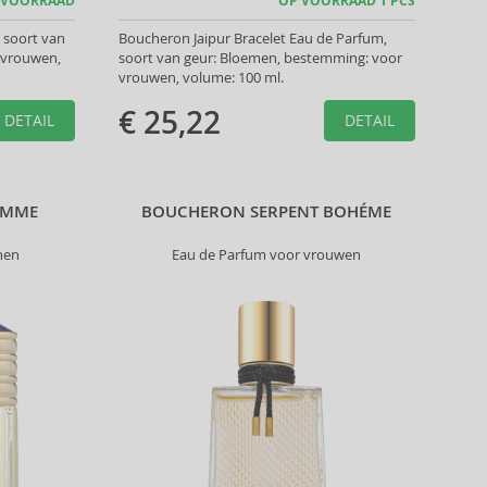
 VOORRAAD
OP VOORRAAD 1 PCS
 soort van
Boucheron Jaipur Bracelet Eau de Parfum,
 vrouwen,
soort van geur: Bloemen, bestemming: voor
vrouwen, volume: 100 ml.
€ 25,22
DETAIL
DETAIL
OMME
BOUCHERON SERPENT BOHÉME
nen
Eau de Parfum voor vrouwen