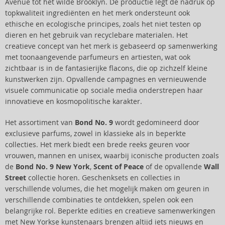
Avenue tot het wilde Brooklyn. De productie legt de nadruk op
topkwaliteit ingrediënten en het merk ondersteunt ook
ethische en ecologische principes, zoals het niet testen op
dieren en het gebruik van recyclebare materialen. Het
creatieve concept van het merk is gebaseerd op samenwerking
met toonaangevende parfumeurs en artiesten, wat ook
zichtbaar is in de fantasierijke flacons, die op zichzelf kleine
kunstwerken zijn. Opvallende campagnes en vernieuwende
visuele communicatie op sociale media onderstrepen haar
innovatieve en kosmopolitische karakter.
Het assortiment van
Bond No. 9
wordt gedomineerd door
exclusieve parfums, zowel in klassieke als in beperkte
collecties. Het merk biedt een brede reeks geuren voor
vrouwen, mannen en unisex, waarbij iconische producten zoals
de
Bond No. 9 New York
,
Scent of Peace
of de opvallende
Wall
Street
collectie horen. Geschenksets en collecties in
verschillende volumes, die het mogelijk maken om geuren in
verschillende combinaties te ontdekken, spelen ook een
belangrijke rol. Beperkte edities en creatieve samenwerkingen
met New Yorkse kunstenaars brengen altijd iets nieuws en