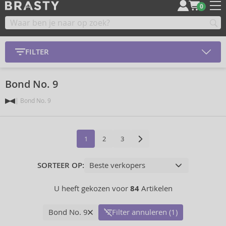
0
FILTER
Bond No. 9
Bond No. 9
1
2
3
SORTEER OP:
U heeft gekozen voor
84
Artikelen
Bond No. 9
Filter annuleren (1)