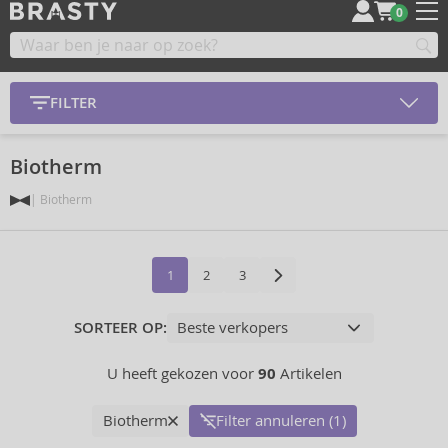
0
FILTER
Biotherm
Biotherm
1
2
3
SORTEER OP:
U heeft gekozen voor
90
Artikelen
Biotherm
Filter annuleren (1)