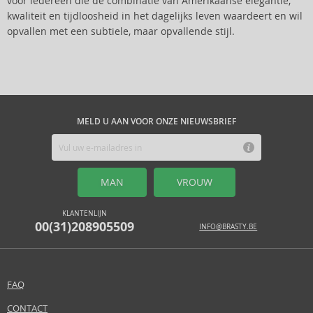
voor iedereen die de combinatie van Amerikaanse elegantie,
kwaliteit en tijdloosheid in het dagelijks leven waardeert en wil
opvallen met een subtiele, maar opvallende stijl.
MELD U AAN VOOR ONZE NIEUWSBRIEF
MAN
VROUW
KLANTENLIJN
00(31)208905509
INFO@BRASTY.BE
FAQ
CONTACT