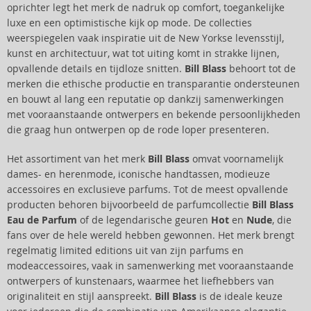
oprichter legt het merk de nadruk op comfort, toegankelijke
luxe en een optimistische kijk op mode. De collecties
weerspiegelen vaak inspiratie uit de New Yorkse levensstijl,
kunst en architectuur, wat tot uiting komt in strakke lijnen,
opvallende details en tijdloze snitten.
Bill Blass
behoort tot de
merken die ethische productie en transparantie ondersteunen
en bouwt al lang een reputatie op dankzij samenwerkingen
met vooraanstaande ontwerpers en bekende persoonlijkheden
die graag hun ontwerpen op de rode loper presenteren.
Het assortiment van het merk
Bill Blass
omvat voornamelijk
dames- en herenmode, iconische handtassen, modieuze
accessoires en exclusieve parfums. Tot de meest opvallende
producten behoren bijvoorbeeld de parfumcollectie
Bill Blass
Eau de Parfum
of de legendarische geuren
Hot
en
Nude
, die
fans over de hele wereld hebben gewonnen. Het merk brengt
regelmatig limited editions uit van zijn parfums en
modeaccessoires, vaak in samenwerking met vooraanstaande
ontwerpers of kunstenaars, waarmee het liefhebbers van
originaliteit en stijl aanspreekt.
Bill Blass
is de ideale keuze