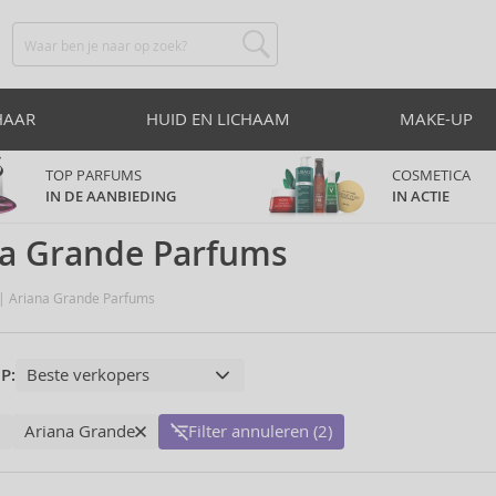
HAAR
HUID EN LICHAAM
MAKE-UP
TOP PARFUMS
COSMETICA
IN DE AANBIEDING
IN ACTIE
na Grande Parfums
Ariana Grande Parfums
P:
Ariana Grande
Filter annuleren (2)