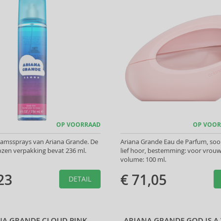
OP VOORRAAD
OP VOOR
aamssprays van Ariana Grande. De
Ariana Grande Eau de Parfum, soor
zen verpakking bevat 236 ml.
lief hoor, bestemming: voor vrou
volume: 100 ml.
23
€ 71,05
DETAIL
NA GRANDE CLOUD PINK
ARIANA GRANDE GOD IS 