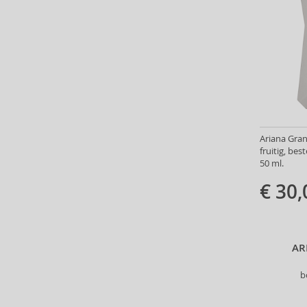
Bill Blass (4)
Billie Eilish (6)
Blumarine (4)
Bob Mackie (2)
Bond No. 9 (84)
Boucheron (37)
Bourjois (1)
Britney Spears (41)
Ariana Gran
Brut (1)
fruitig, be
50 ml.
Bugatti (4)
Byblos (10)
€ 30,
Cadillac (3)
Caesars (1)
Calvin Klein (7)
AR
Camara (33)
Caramelo (1)
b
Carner Barcelona (1)
Caron (15)