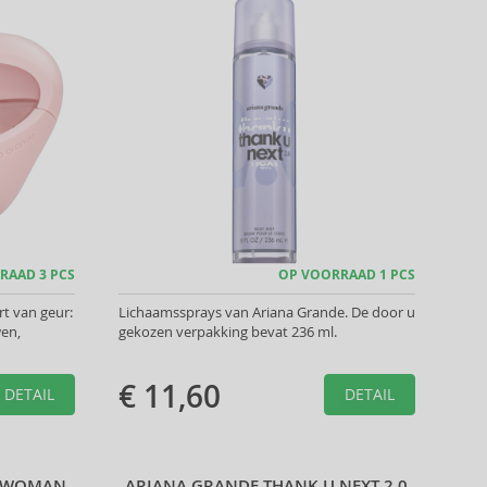
RAAD 3 PCS
OP VOORRAAD 1 PCS
t van geur:
Lichaamssprays van Ariana Grande. De door u
wen,
gekozen verpakking bevat 236 ml.
€ 11,60
DETAIL
DETAIL
A WOMAN
ARIANA GRANDE THANK U NEXT 2.0