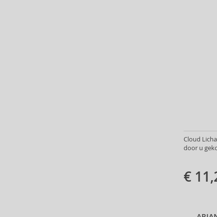
Carrera (9)
Carven (6)
Caudalie (3)
Celine Dion (11)
Cerruti (22)
Chanel (119)
Charriol (2)
Chopard (2)
Christian Audigier (11)
Christian Lacroix (2)
Christina Aguilera (30)
Cloud Lich
Clarins (3)
door u geko
Clean (44)
Clinique (13)
€ 11,
Coach (31)
Costume National (13)
Courreges (16)
Creed (50)
ARIA