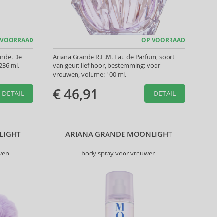
 VOORRAAD
OP VOORRAAD
ande. De
Ariana Grande R.E.M. Eau de Parfum, soort
236 ml.
van geur: lief hoor, bestemming: voor
vrouwen, volume: 100 ml.
€ 46,91
DETAIL
DETAIL
LIGHT
ARIANA GRANDE MOONLIGHT
wen
body spray voor vrouwen