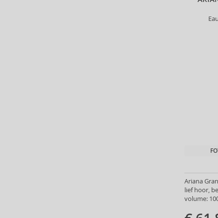
Cristiano Ronaldo (13)
Ea
Cuba (68)
Custo Barcelona (7)
Dana (1)
David Yurman (2)
Davidoff (4)
Denim (3)
Dermacol (16)
Desigual (4)
Diptyque (30)
Disney (25)
DKNY (91)
FO
Dolce & Gabbana (144)
Dsquared2 (36)
Ducati (2)
Ariana Gran
lief hoor, 
Dunhill (43)
volume: 100
Eight & Bob (1)
Elie Saab (37)