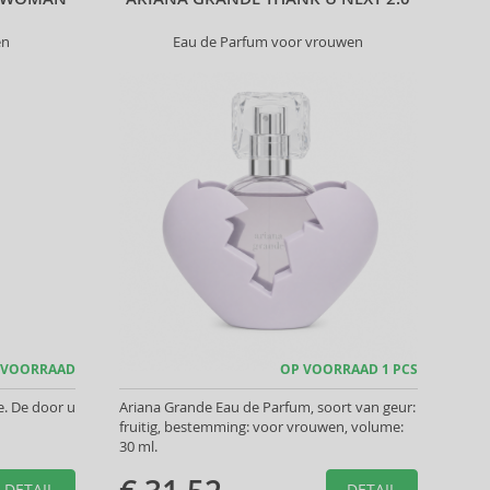
en
Eau de Parfum voor vrouwen
 VOORRAAD
OP VOORRAAD 1 PCS
. De door u
Ariana Grande Eau de Parfum, soort van geur:
fruitig, bestemming: voor vrouwen, volume:
30 ml.
DETAIL
DETAIL