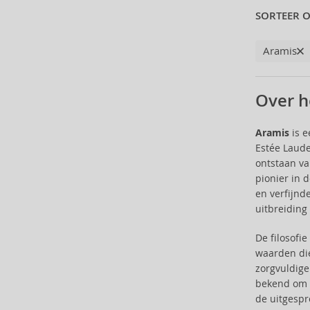
SORTEER O
Bioderma (158)
Biorepair (22)
BioSilk (35)
Aramis
Biotherm (90)
Biretix (1)
Over h
BlanX (14)
Blumarine (4)
Aramis
is e
Bob Mackie (2)
Estée Laude
Bobbi Brown (29)
ontstaan va
Body Tones (3)
pionier in 
BodyBoom (9)
en verfijnd
Bond No. 9 (84)
uitbreiding
Borotalco (11)
De filosofi
Boucheron (38)
waarden die
Bourjois (100)
zorgvuldige
Britney Spears (41)
bekend om z
Brut (1)
de uitgespr
Bugatti (4)