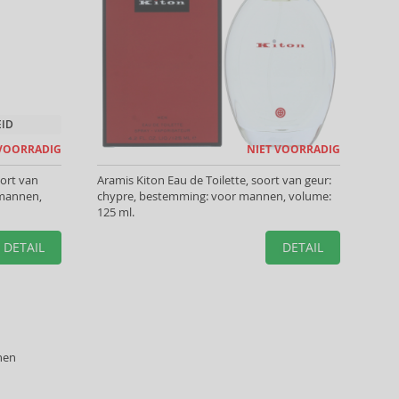
EID
 VOORRADIG
NIET VOORRADIG
oort van
Aramis Kiton Eau de Toilette, soort van geur:
 mannen,
chypre, bestemming: voor mannen, volume:
125 ml.
DETAIL
DETAIL
nen