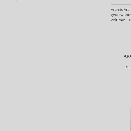
Alter Ego (35)
Aramis Aram
Alterna (148)
geur: wood
Alyssa Ashley (50)
volume: 100
American Crew (80)
Amethyste Professional (1)
Amika (9)
Amouage (75)
Amouroud (1)
AR
Anastasia Beverly Hills (35)
Ea
Andy Warhol (2)
Anfar (61)
Anfas (1)
Angel Schlesser (35)
Animale (4)
Anna Sui (22)
Annayake (14)
Anne Möller (20)
Annick Goutal (49)