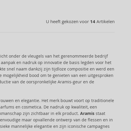
U heeft gekozen voor
14
Artikelen
richt onder de vleugels van het gerenommeerde bedrijf
re aanpak en nadruk op innovatie de basis legden voor het
te snel naam dankzij zijn tijdloze compositie en werd een
de mogelijkheid bood om te genieten van een uitgesproken
oductie van de oorspronkelijke Aramis-geur en de
rouwen en elegantie. Het merk bouwt voort op traditionele
rfums en cosmetica. De nadruk op kwaliteit, een
akmanschap zijn zichtbaar in elk product.
Aramis
staat
t eenvoudige maar opvallende ontwerp van de flessen en in
ssieke mannelijke elegantie en zijn iconische campagnes