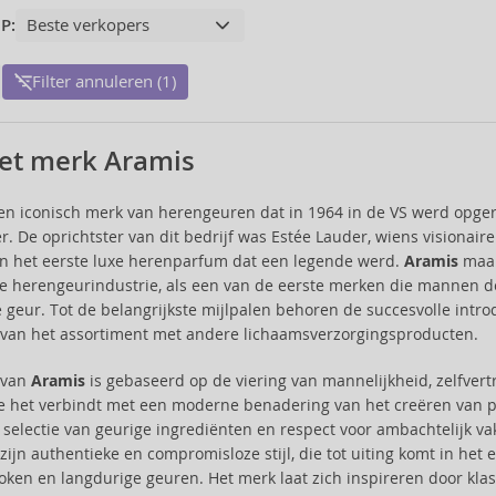
P:
Filter annuleren (1)
et merk Aramis
en iconisch merk van herengeuren dat in 1964 in de VS werd opge
r. De oprichtster van dit bedrijf was Estée Lauder, wiens visionai
n het eerste luxe herenparfum dat een legende werd.
Aramis
maak
de herengeurindustrie, als een van de eerste merken die mannen 
e geur. Tot de belangrijkste mijlpalen behoren de succesvolle intr
 van het assortiment met andere lichaamsverzorgingsproducten.
e van
Aramis
is gebaseerd op de viering van mannelijkheid, zelfvert
 het verbindt met een moderne benadering van het creëren van pa
 selectie van geurige ingrediënten en respect voor ambachtelijk v
ijn authentieke en compromisloze stijl, die tot uiting komt in he
oken en langdurige geuren. Het merk laat zich inspireren door kla