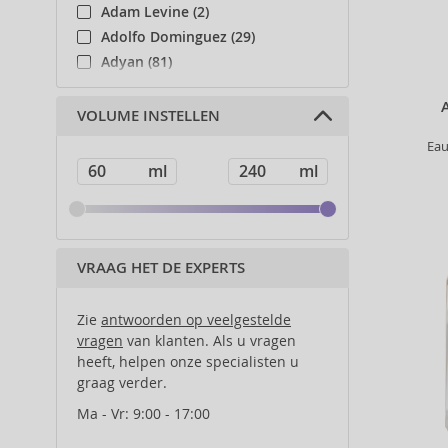
Adam Levine (2)
Adolfo Dominguez (29)
Adyan (81)
Affinage (1)
Afnan (91)
VOLUME INSTELLEN
Agent Provocateur (13)
Eau
Ahava (49)
Aigner (42)
Ajmal (88)
Al Haramain (182)
Al Wataniah (82)
VRAAG HET DE EXPERTS
Alberta Ferretti (1)
Alcina (156)
Zie
antwoorden op veelgestelde
Alexander McQueen (2)
vragen
van klanten. Als u vragen
heeft, helpen onze specialisten u
Alexandre.J (31)
graag verder.
Alfaparf Milano (175)
Alfred Sung (7)
Ma - Vr: 9:00 - 17:00
Alpecin (3)