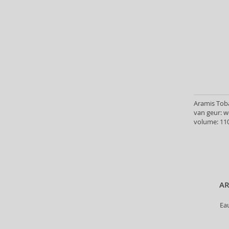
ASP (2)
Atkinsons (32)
Atopalm (7)
Aveda (61)
Avène (32)
Avril Lavigne (9)
Axe (4)
Axis-Y (13)
Aramis Tob
Azha (37)
van geur: 
volume: 110
Babor (20)
Baby Boom (4)
Baldessarini (35)
Baldinini (1)
Balenciaga (3)
AR
Balmain (79)
Banana Republic (47)
Ea
Banbu (1)
Barulab (6)