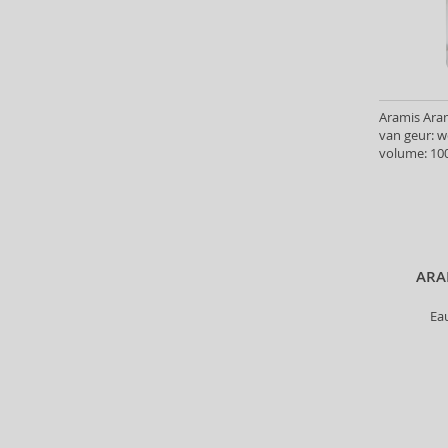
Antonio Banderas (69)
Antonio Puig (8)
Anua (29)
Apivita (64)
Apothecary87 (5)
Aramis Aram
van geur: 
Aquolina (30)
volume: 100
Arabiyat Prestige (68)
Aramis (14)
Ard Al Zaafaran (21)
Ardell (52)
Ariana Grande (18)
ARA
Aristocrazy (4)
Armaf (287)
Ea
Armand Basi (19)
Armani (Giorgio Armani) (21)
Artdeco (159)
Artègo (67)
Asdaaf (30)