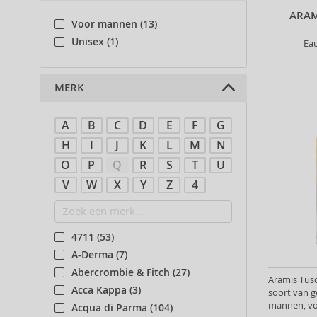
ARAM
Voor mannen (13)
Unisex (1)
Ea
MERK
A
B
C
D
E
F
G
H
I
J
K
L
M
N
O
P
Q
R
S
T
U
V
W
X
Y
Z
4
4711 (53)
A-Derma (7)
Abercrombie & Fitch (27)
Aramis Tusc
Acca Kappa (3)
soort van g
mannen, vo
Acqua di Parma (104)