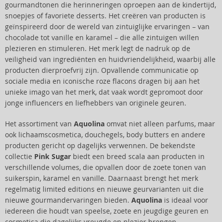
gourmandtonen die herinneringen oproepen aan de kindertijd,
snoepjes of favoriete desserts. Het creëren van producten is
geïnspireerd door de wereld van zintuiglijke ervaringen – van
chocolade tot vanille en karamel – die alle zintuigen willen
plezieren en stimuleren. Het merk legt de nadruk op de
veiligheid van ingrediënten en huidvriendelijkheid, waarbij alle
producten dierproefvrij zijn. Opvallende communicatie op
sociale media en iconische roze flacons dragen bij aan het
unieke imago van het merk, dat vaak wordt gepromoot door
jonge influencers en liefhebbers van originele geuren.
Het assortiment van
Aquolina
omvat niet alleen parfums, maar
ook lichaamscosmetica, douchegels, body butters en andere
producten gericht op dagelijks verwennen. De bekendste
collectie
Pink Sugar
biedt een breed scala aan producten in
verschillende volumes, die opvallen door de zoete tonen van
suikerspin, karamel en vanille. Daarnaast brengt het merk
regelmatig limited editions en nieuwe geurvarianten uit die
nieuwe gourmandervaringen bieden.
Aquolina
is ideaal voor
iedereen die houdt van speelse, zoete en jeugdige geuren en