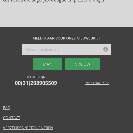
cosmetica die dagelijks vreugde en plezier brengen.
MELD U AAN VOOR ONZE NIEUWSBRIEF
MAN
VROUW
KLANTENLIJN
00(31)208905509
INFO@BRASTY.BE
FAQ
CONTACT
VERZENDEN/RETOURNEREN