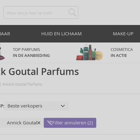
HAAR
HUID EN LICHAAM
MAKE-UP
TOP PARFUMS
COSMETICA
IN DE AANBIEDING
IN ACTIE
ck Goutal Parfums
Annick Goutal Parfums
P:
Annick Goutal
Filter annuleren (2)