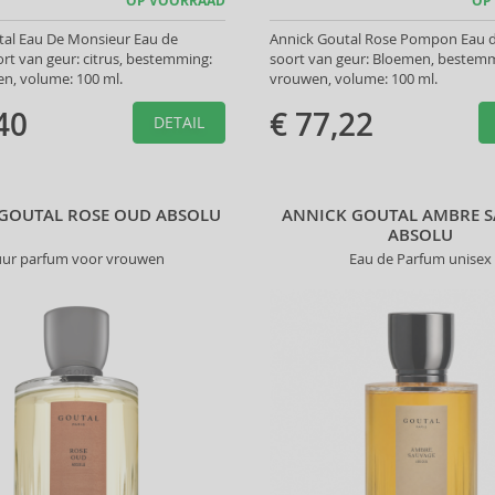
OP VOORRAAD
OP
tal Eau De Monsieur Eau de
Annick Goutal Rose Pompon Eau d
oort van geur: citrus, bestemming:
soort van geur: Bloemen, bestemm
n, volume: 100 ml.
vrouwen, volume: 100 ml.
40
€ 77,22
DETAIL
GOUTAL ROSE OUD ABSOLU
ANNICK GOUTAL AMBRE 
ABSOLU
ur parfum voor vrouwen
Eau de Parfum unisex