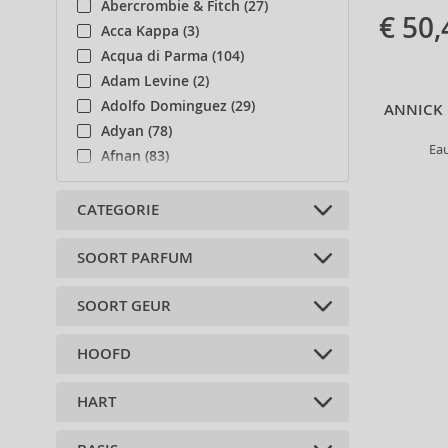
Abercrombie & Fitch (27)
€ 50,
Acca Kappa (3)
Acqua di Parma (104)
Adam Levine (2)
Adolfo Dominguez (29)
ANNICK 
Adyan (78)
Ea
Afnan (83)
Agent Provocateur (13)
Aigner (41)
CATEGORIE
Ajmal (86)
Al Haramain (178)
SOORT PARFUM
Niche (35)
Al Wataniah (79)
SOORT GEUR
Alberta Ferretti (1)
Geparfumeerde wateren (28)
Alexander McQueen (2)
Eau de Toilette (18)
HOOFD
Alexandre.J (31)
Bloemen (20)
Colognes (2)
Alfred Sung (7)
citrus (14)
Parfum (1)
HART
Alyssa Ashley (49)
bergamot (10)
chypre (1)
Amouage (75)
amber (1)
woody (5)