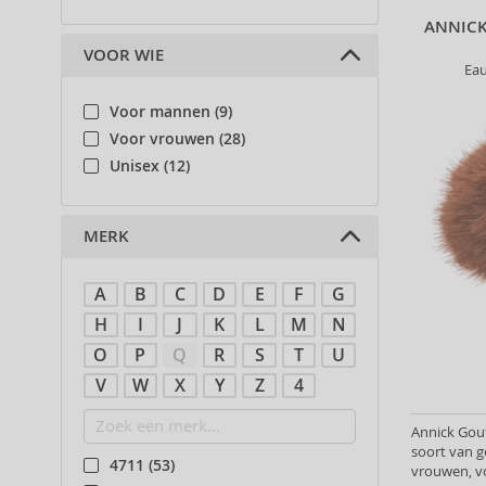
ANNICK
VOOR WIE
Ea
Voor mannen (9)
Voor vrouwen (28)
Unisex (12)
MERK
A
B
C
D
E
F
G
H
I
J
K
L
M
N
O
P
Q
R
S
T
U
V
W
X
Y
Z
4
Annick Gout
soort van g
4711 (53)
vrouwen, v