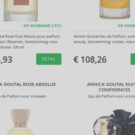
OP VOORRAAD 2 PCS
OP VOOR
tal Rose Oud Absolu puur parfum,
Annick Goutal Eau de Parfum, soor
geur: Bloemen, bestemming: voor
woody, bestemming: unisex, volum
olume: 100 ml.
,93
€ 108,26
DETAIL
K GOUTAL ROSE ABSOLUE
ANNICK GOUTAL NUIT
CONFIDENCES
u de Parfum voor vrouwen
Eau de Parfum voor vrou