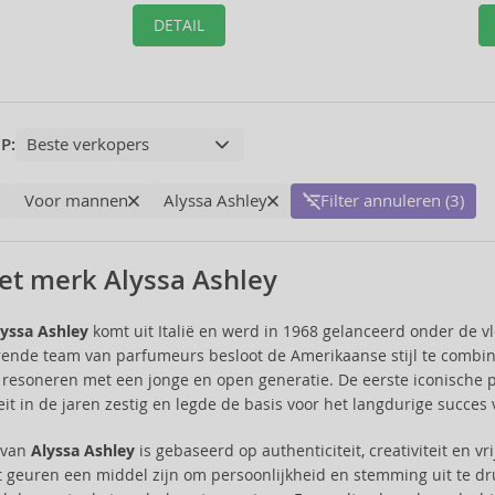
DETAIL
P:
Voor mannen
Alyssa Ashley
Filter annuleren (3)
et merk Alyssa Ashley
lyssa Ashley
komt uit Italië en werd in 1968 gelanceerd onder de
rende team van parfumeurs besloot de Amerikaanse stijl te combi
 resoneren met een jonge en open generatie. De eerste iconische
teit in de jaren zestig en legde de basis voor het langdurige succes
e van
Alyssa Ashley
is gebaseerd op authenticiteit, creativiteit en v
t geuren een middel zijn om persoonlijkheid en stemming uit te druk