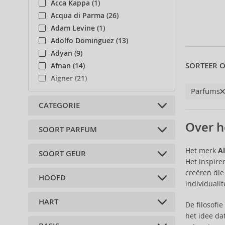
Acca Kappa (1)
Acqua di Parma (26)
Adam Levine (1)
Adolfo Dominguez (13)
Adyan (9)
SORTEER O
Afnan (14)
Aigner (21)
Parfums
Ajmal (19)
Al Haramain (21)
CATEGORIE
Al Wataniah (14)
Over h
Alexandre.J (3)
SOORT PARFUM
Lichaamsaccessoires (2)
Alfred Sung (2)
Het merk
A
SOORT GEUR
Alyssa Ashley (3)
Geparfumeerde wateren (1)
Het inspire
Selecteer een collectie
Deostics (1)
creëren die
HOOFD
citrus (1)
Amouage (23)
Aftershave balsems (1)
individuali
Bloemen (1)
Andy Warhol (1)
HART
citroen (3)
De filosofi
kruiden (1)
Anfar (22)
het idee da
bergamot (1)
Angel Schlesser (6)