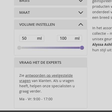
BASIS
geïnspireer
violet (2)
galbanum (2)
Animale (4)
producten w
Jasmine (2)
petitgrain (2)
Annayake (6)
onderdeel v
MAAT
muskus (3)
tabaksbladeren (1)
oranje (1)
Annick Goutal (9)
een breed s
ambergris (1)
ylang ylang (2)
kaneel (1)
Antonio Banderas (38)
VOLUME INSTELLEN
50 ml (1)
vanille (1)
cashmeran (1)
In het asso
Antonio Puig (7)
75 ml (1)
houtachtige noten (1)
collectie –
Aquolina (3)
100 ml (1)
unisex geur
Arabiyat Prestige (11)
Alyssa Ash
Aramis (13)
hun stijl u
Ard Al Zaafaran (1)
Armaf (132)
VRAAG HET DE EXPERTS
Armand Basi (7)
Asdaaf (5)
Zie
antwoorden op veelgestelde
Atkinsons (1)
vragen
van klanten. Als u vragen
Azha (12)
heeft, helpen onze specialisten u
Baldessarini (32)
graag verder.
Balmain (1)
Ma - Vr: 9:00 - 17:00
Banana Republic (11)
Bath & Body Works (1)