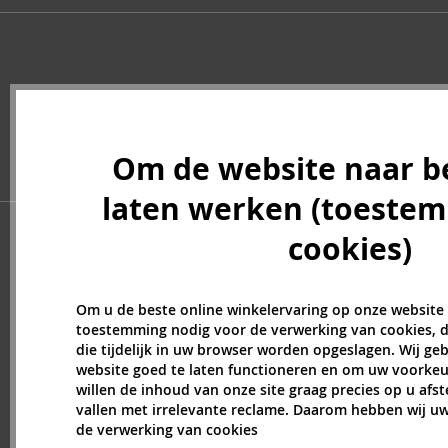
Charriol (2)
Christian Audigier (6)
Christian Lacroix (1)
Clean (2)
Clinique (2)
Coach (8)
Om de website naar b
Costume National (4)
Courreges (2)
laten werken (toeste
Creed (11)
cookies)
Cristiano Ronaldo (13)
Cuba (41)
Custo Barcelona (4)
Om u de beste online winkelervaring op onze website
Davidoff (3)
toestemming nodig voor de verwerking van cookies, d
Denim (3)
die tijdelijk in uw browser worden opgeslagen. Wij g
Dermacol (3)
website goed te laten functioneren en om uw voorkeu
willen de inhoud van onze site graag precies op u afs
Desigual (1)
vallen met irrelevante reclame. Daarom hebben wij 
Disney (2)
de verwerking van cookies
DKNY (9)