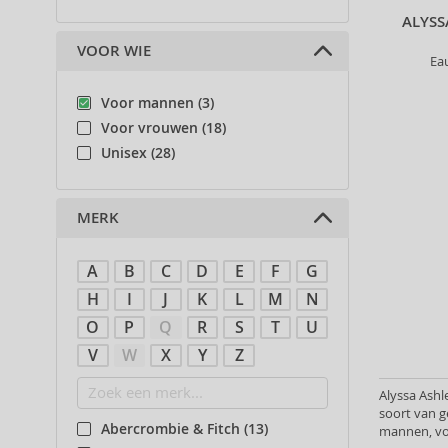
ALYSS
VOOR WIE
Ea
Voor mannen (3)
Voor vrouwen (18)
Unisex (28)
MERK
A
B
C
D
E
F
G
H
I
J
K
L
M
N
O
P
Q
R
S
T
U
V
W
X
Y
Z
Alyssa Ashl
soort van g
Abercrombie & Fitch (13)
mannen, vo