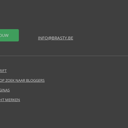
OUW
INFO@BRASTY.BE
RIFT
 OP ZOEK NAAR BLOGGERS
GINAS
HT MERKEN