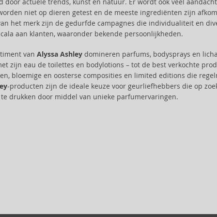
d door actuele trends, kunst en natuur. Er wordt ook veel aandach
orden niet op dieren getest en de meeste ingrediënten zijn afkom
an het merk zijn de gedurfde campagnes die individualiteit en dive
cala aan klanten, waaronder bekende persoonlijkheden.
rtiment van
Alyssa Ashley
domineren parfums, bodysprays en licha
 met zijn eau de toilettes en bodylotions – tot de best verkochte pr
en, bloemige en oosterse composities en limited editions die regelm
ley
-producten zijn de ideale keuze voor geurliefhebbers die op zoek 
it te drukken door middel van unieke parfumervaringen.