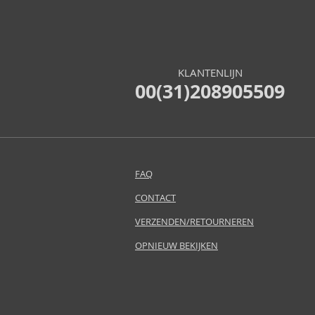
Benetton (29)
Bentley (18)
Beverly Hills Polo Club (4)
Bijan (1)
KLANTENLIJN
Bond No. 9 (5)
00(31)208905509
Boucheron (8)
Brut (1)
Bugatti (4)
Byblos (4)
Cadillac (3)
FAQ
Caesars (1)
CONTACT
Calvin Klein (4)
Camara (6)
VERZENDEN/RETOURNEREN
Caron (6)
OPNIEUW BEKIJKEN
Carrera (7)
Carven (3)
Cerruti (18)
Chanel (42)