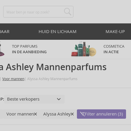
HAAR
HUID EN LICHAAM
MAKE-UP
TOP PARFUMS
COSMETICA
IN DE AANBIEDING
IN ACTIE
sa Ashley Mannenparfums
Voor mannen
Alyssa Ashley Mannenparfums
P:
Voor mannen
Alyssa Ashley
Filter annuleren (3)