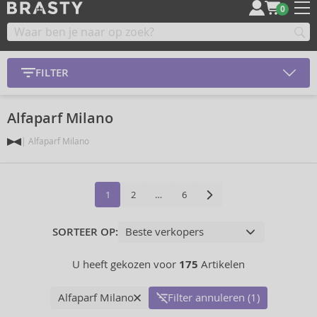
0
FILTER
Alfaparf Milano
Alfaparf Milano
1
2
…
6
SORTEER OP:
U heeft gekozen voor
175
Artikelen
Alfaparf Milano
Filter annuleren (1)