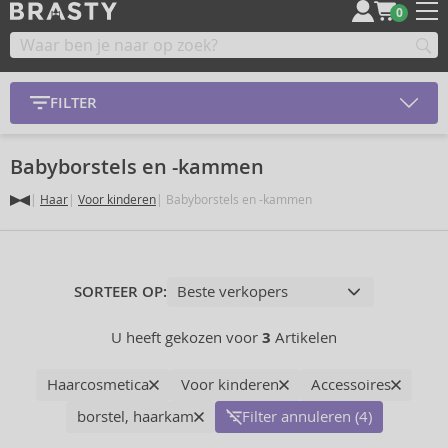
0
FILTER
Babyborstels en -kammen
Haar
Voor kinderen
Babyborstels en -kammen
SORTEER OP:
U heeft gekozen voor
3
Artikelen
Haarcosmetica
Voor kinderen
Accessoires
borstel, haarkam
Filter annuleren (4)